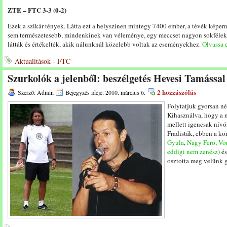
ZTE – FTC 3-3 (0-2)
Ezek a szikár tények. Látta ezt a helyszínen mintegy 7400 ember, a tévék képern
sem természetesebb, mindenkinek van véleménye, egy meccset nagyon sokfélekép
látták és értékelték, akik nálunknál közelebb voltak az eseményekhez.
Olvassa e
Aktualitások - FTC
Szurkolók a jelenből: beszélgetés Hevesi Tamással
2 hozzászólás
Szerző: Admin
Bejegyzés ideje: 2010. március 6.
Folytatjuk gyorsan né
Kihasználva, hogy a 
mellett igencsak nív
Fradisták, ebben a k
Gyula
,
Nagy Feró
,
Vör
eddigi nem zenész)
é
osztotta meg velünk 