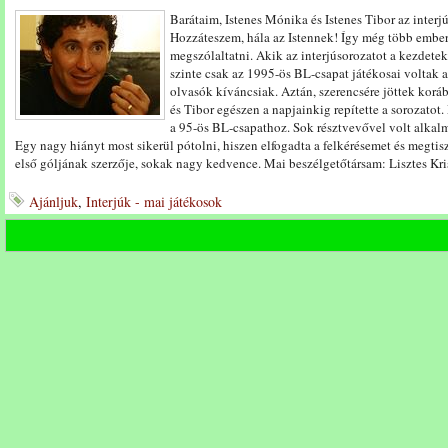
Barátaim, Istenes Mónika és Istenes Tibor az interjú
Hozzáteszem, hála az Istennek! Így még több embert
megszólaltatni. Akik az interjúsorozatot a kezdetek
szinte csak az 1995-ös BL-csapat játékosai voltak a
olvasók kíváncsiak. Aztán, szerencsére jöttek korá
és Tibor egészen a napjainkig repítette a sorozato
a 95-ös BL-csapathoz. Sok résztvevővel volt alka
Egy nagy hiányt most sikerül pótolni, hiszen elfogadta a felkérésemet és megtisz
első góljának szerzője, sokak nagy kedvence. Mai beszélgetőtársam: Lisztes Kri
Ajánljuk
,
Interjúk - mai játékosok