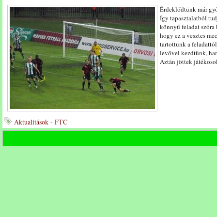
Érdeklődtünk már győz
Így tapasztalatból tu
könnyű feladat szóra 
hogy ez a vesztes mec
tartottunk a feladattó
levővel kezdtünk, han
Aztán jöttek játékos
Aktualitások - FTC