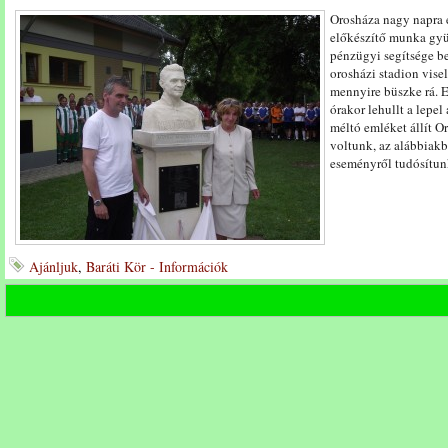
Orosháza nagy napra 
előkészítő munka gyü
pénzügyi segítsége be
orosházi stadion vise
mennyire büszke rá. 
órakor lehullt a lepel
méltó emléket állít O
voltunk, az alábbiakb
eseményről tudósítu
Ajánljuk
,
Baráti Kör - Információk