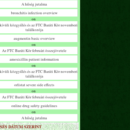
A hűség jutalma
bronchitis infection overview
on
ívüli közgyűlés és az FTC Baráti Kör novemberi
találkozója
augmentin basic overview
on
Az FTC Baráti Kör februári összejövetele
amoxicillin patient information
on
ívüli közgyűlés és az FTC Baráti Kör novemberi
találkozója
orlistat severe side effects
on
Az FTC Baráti Kör februári összejövetele
online drug safety guidelines
on
A hűség jutalma
SÉS DÁTUM SZERINT