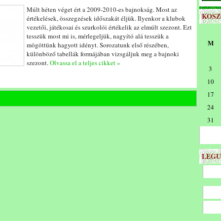
Múlt héten véget ért a 2009-2010-es bajnokság. Most az
KOS
értékelések, összegzések időszakát éljük. Ilyenkor a klubok
vezetői, játékosai és szurkolói értékelik az elmúlt szezont. Ezt
tesszük most mi is, mérlegeljük, nagyító alá tesszük a
M
mögöttünk hagyott idényt. Sorozatunk első részében,
különböző tabellák formájában vizsgáljuk meg a bajnoki
szezont.
Olvassa el a teljes cikket »
3
10
17
24
31
LEGU