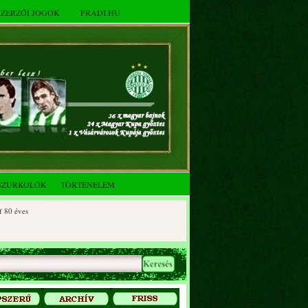
SZERZŐI JOGOK
FRADI.HU
SZURKOLÓK
TÖRTÉNELEM
éves
 éves