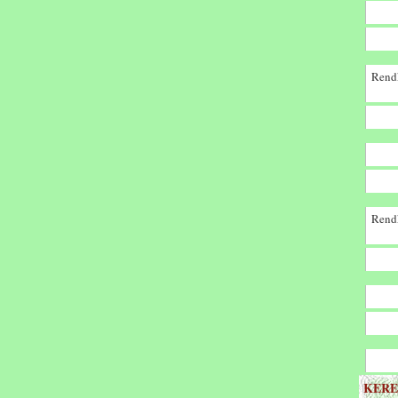
Rendk
Rendk
KERE