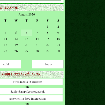
ZORÚZÁSOK
August 2026
T
W
T
F
S
S
1
2
4
5
6
7
8
9
11
12
13
14
15
16
18
19
20
21
22
23
25
26
27
28
29
30
< Jul
Sep >
TÓBBI HOZZÁSZÓLÁSOK
otitis media in children
on
Születésnapi koszorúzások
amoxicillin food interactions
on