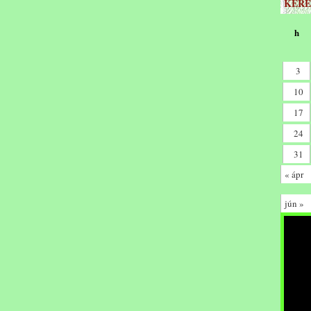
KERE
h
3
10
17
24
31
« ápr
jún »