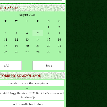
ZORÚZÁSOK
August 2026
T
W
T
F
S
S
1
2
4
5
6
7
8
9
11
12
13
14
15
16
18
19
20
21
22
23
25
26
27
28
29
30
< Jul
Sep >
TÓBBI HOZZÁSZÓLÁSOK
amoxicillin reaction symptoms
on
ívüli közgyűlés és az FTC Baráti Kör novemberi
találkozója
otitis media in children