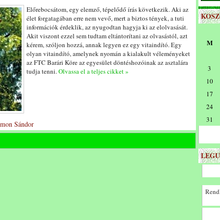
Előrebocsátom, egy elemző, tépelődő írás következik. Aki az
KOS
élet forgatagában erre nem vevő, mert a biztos tények, a tuti
információk érdeklik, az nyugodtan hagyja ki az elolvasását.
Akit viszont ezzel sem tudtam eltántorítani az olvasástól, azt
M
kérem, szóljon hozzá, annak legyen ez egy vitaindító. Egy
olyan vitaindító, amelynek nyomán a kialakult véleményeket
az FTC Barári Köre az egyesület döntéshozóinak az asztalára
3
tudja tenni.
Olvassa el a teljes cikket »
10
17
24
31
Simon Sándor
LEGU
Rendk