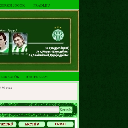
SZERZŐI JOGOK
FRADI.HU
SZURKOLÓK
TÖRTÉNELEM
éves
 éves