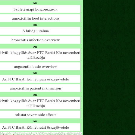
on
Születésnapi koszorúzások
amoxicillin food interactions
on
A hűség jutalma
bronchitis infection overview
on
ívüli közgyűlés és az FTC Baráti Kör novemberi
találkozója
augmentin basic overview
on
Az FTC Baráti Kör februári összejövetele
amoxicillin patient information
on
ívüli közgyűlés és az FTC Baráti Kör novemberi
találkozója
orlistat severe side effects
on
Az FTC Baráti Kör februári összejövetele