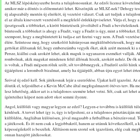
Az MLSZ lépéskényszerbe hozta a tulajdonosunkat. Az edzői licensz követelmén
amikor már a döntés is előremutató lehet. Köszönjük az MLSZ-nek? Dehogy te
új alapszabály mentén új elnököt, új vezetést választ. Csak azt tudjuk a tulajd
el az általa kinevezett vezetéstől a megfelelő érdekképviseletet. Várja el, hogy a
ijesztgessék a többieket, a kirótt büntetéseik jóvoltából a Fradi a bevételeiknek
büntessék a többieket is ahogy a Fradit, vagy a Fradit is úgy, mint a többieket.
szempont, hogy a megbüntetett ki tudja-e azt fizetni vagy nem. A Fradi vezetése
élére. Szüntesse meg, hogy szurkolóit hátrányosan megkülönböztessék, hogy mé
gettókat állítsanak fel, hogy emberszámba vegyék őket, akik azért mennek ki a 
Persze, kiállni csak azokért lehet, akik maguk is ugyanazon eszméket vallják. 
rombolnak, akik magukat mindenen felül állónak hiszik, azokért nehéz. De ők 
is voltak, a Fradi mégsem róluk szólt, sőt továbbmegyek, a Fradiról szóló hírek
újjáépíteni a lerombolt bizalmat, amely ha újjáépült, abban újra egyet lehet ért
Szóval új edző kell. Sok játékosnak lejár a szerződése. Újakat kell igazolni. 
döntik el, teljesülhet-e a Kevin McCabe által megfogalmazott ötéves terv. Ha m
lesz lehetőség, akkor azt is a tulajdonos szemére lehet vetni. Sőt, csak azt lehet 
ígéreteihez képest nem adott okot semmi ilyenre.
Angol, külföldi vagy magyar legyen az edző? Legyen-e továbbra is külföldi tú
kérdések. A tervet lehet így is, úgy is teljesíteni, ez a tulajdonos pénztárcáján 
külföldön, Angliában különösen, jóval magasabb a futballban a bérszínvonal. 
a játékosok. És itt nem csak a legjobbakról, hanem az utánuk következőkről, a 
képességűekről is beszélek. Állításom nem szorul sok igazolásra, elég csak meg
onnan hazajött játékosokat.