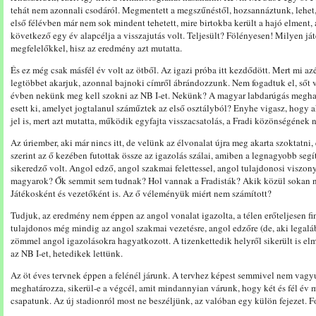
tehát nem azonnali csodáról. Megmentett a megszűnéstől, hozsannáztunk, lehet,
első félévben már nem sok mindent tehetett, mire birtokba került a hajó elment, 
következő egy év alapcélja a visszajutás volt. Teljesült? Fölényesen! Milyen j
megfelelőkkel, hisz az eredmény azt mutatta.
És ez még csak másfél év volt az ötből. Az igazi próba itt kezdődött. Mert mi a
legtöbbet akarjuk, azonnal bajnoki címről ábrándozzunk. Nem fogadtuk el, sőt v
évben nekünk meg kell szokni az NB I-et. Nekünk? A magyar labdarúgás megh
esett ki, amelyet jogtalanul száműztek az első osztályból? Enyhe vigasz, hogy ak
jel is, mert azt mutatta, működik egyfajta visszacsatolás, a Fradi közönségének
Az úriember, aki már nincs itt, de velünk az élvonalat újra meg akarta szoktatni,
szerint az ő kezében futottak össze az igazolás szálai, amiben a legnagyobb seg
sikeredző volt. Angol edző, angol szakmai felettessel, angol tulajdonosi viszon
magyarok? Ők semmit sem tudnak? Hol vannak a Fradisták? Akik közül sokan nag
Játékosként és vezetőként is. Az ő véleményük miért nem számított?
Tudjuk, az eredmény nem éppen az angol vonalat igazolta, a télen erőteljesen fin
tulajdonos még mindig az angol szakmai vezetésre, angol edzőre (de, aki legaláb
zömmel angol igazolásokra hagyatkozott. A tizenkettedik helyről sikerült is e
az NB I-et, hetedikek lettünk.
Az öt éves tervnek éppen a felénél járunk. A tervhez képest semmivel nem vagy
meghatározza, sikerül-e a végcél, amit mindannyian várunk, hogy két és fél év 
csapatunk. Az új stadionról most ne beszéljünk, az valóban egy külön fejezet. F