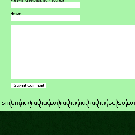
Mail (will not be published)
(required)
Honlap
