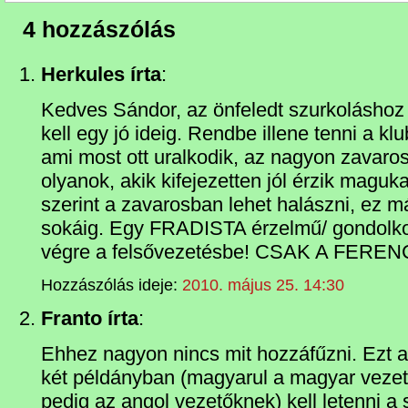
4 hozzászólás
Herkules írta
:
Kedves Sándor, az önfeledt szurkoláshoz
kell egy jó ideig. Rendbe illene tenni a kl
ami most ott uralkodik, az nagyon zavar
olyanok, akik kifejezetten jól érzik maguka
szerint a zavarosban lehet halászni, ez 
sokáig. Egy FRADISTA érzelmű/ gondolk
végre a felsővezetésbe! CSAK A FER
Hozzászólás ideje:
2010. május 25. 14:30
Franto írta
:
Ehhez nagyon nincs mit hozzáfűzni. Ezt a
két példányban (magyarul a magyar vezető
pedig az angol vezetőknek) kell letenni a