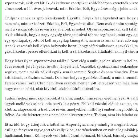
szponzorok, akik ezt látják, és kedvenc sportjukat zöld-fehérben szeretnék visz
címer, ezek a 111 éves jelszavak, mint Erkölcs, Erő, Egyetértés mégis jelentenek
Örüljünk ennek az apró részsikernek. Egyúttal hívjuk fel a figyelmet arra, hog
nem más, mint az idézett Erkölcs, Erő, Egyetértés által. Nem csak önnön sportá
mert a visszacsatolás révén a saját erőnk is nőhet. Olyan szponzorokat kell talá
Akik elhiszik, hogy a nagy egység támogatásával többet segítenek, mint egy-eg
egy sportágat, sportolót kell anyagilag támogatni, hanem az annak teret adó nag
Annak vezetését kell olyan helyzetbe hozni, hogy sáfárkodhasson a javakkal, m
gazdálkodást persze ellenőrizni is kell, a sáfárkodásnak átláthatónak, nyilvános
Hogy lehet ilyen szponzorokat találni? Nem elég a múlt, a jelen sikerei is kell
éves eszmét, jelvényeket tovább fényesíteni. Vezetőké, sportszakmai szakember
segítve, mert a másik nélkül egyik sem ér semmit. Segítve és nem támadva. Ez ne
kritikának, az őszinte szónak. De nincs helye a gyalázkodásnak, a másik semmi
Ferencvárosi Torna Club nem ilyen eszmék mentén jött létre, ezért van még mind
hogy onnan bárki, akár kívülről, akár belülről eltávolítsa.
Tudom, nehéz most szponzorokat találni, amikor nincsenek eredmények. A vállal
ügyek mellé voksolnak, oda teszik le a pénzt. Fel kell vázolni eléjük az utat, ami
klub az alapeszméi, a tradíciói révén, amelyekkel milliónyi embert meghódított,
ítélve. Az ide fektetett pénz nem lehet elveszett pénz. Tudom, nem kis feladat ez
Itt az idő, hogy áttérjünk a futballra. A sportágra, amely mindig is meghatározt
csillaga fényesen ragyogott (és valljuk be, a történelemben ez volt a leginkább
fradistának lenni. Könnyebb volt futni, úszni, tornázni, birkózni, bármely csapat