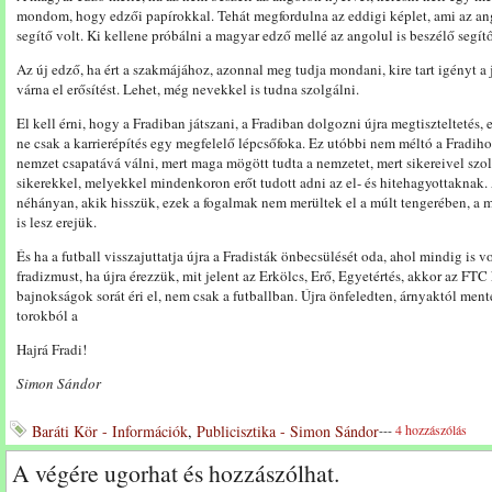
mondom, hogy edzői papírokkal. Tehát megfordulna az eddigi képlet, ami az an
segítő volt. Ki kellene próbálni a magyar edző mellé az angolul is beszélő segítő 
Az új edző, ha ért a szakmájához, azonnal meg tudja mondani, kire tart igényt a
várna el erősítést. Lehet, még nevekkel is tudna szolgálni.
El kell érni, hogy a Fradiban játszani, a Fradiban dolgozni újra megtiszteltetés
ne csak a karrierépítés egy megfelelő lépcsőfoka. Ez utóbbi nem méltó a Fradih
nemzet csapatává válni, mert maga mögött tudta a nemzetet, mert sikereivel szolg
sikerekkel, melyekkel mindenkoron erőt tudott adni az el- és hitehagyottakna
néhányan, akik hisszük, ezek a fogalmak nem merültek el a múlt tengerében, a 
is lesz erejük.
És ha a futball visszajuttatja újra a Fradisták önbecsülését oda, ahol mindig is v
fradizmust, ha újra érezzük, mit jelent az Erkölcs, Erő, Egyetértés, akkor az FTC 
bajnokságok sorát éri el, nem csak a futballban. Újra önfeledten, árnyaktól men
torokból a
Hajrá Fradi!
Simon Sándor
Baráti Kör - Információk
,
Publicisztika - Simon Sándor
---
4 hozzászólás
A végére ugorhat és hozzászólhat.