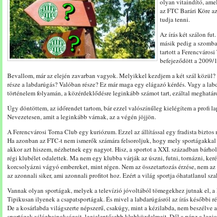
olyan vitaindító, am
az FTC Barári Köre az
tudja tenni.
Az írás két szálon fut
másik pedig a szomba
tartott a Ferencváros
befejeződött a 2009/
Bevallom, már az elején zavarban vagyok. Melyikkel kezdjem a két szál közül?
része a labdarúgás? Valóban része? Ez már maga egy elágazó kérdés. Vagy a lab
történelem folyamán, a közérdeklődésre leginkább számot tart, ezáltal meghatár
Úgy döntöttem, az időrendet tartom, bár ezzel valószínűleg kielégítem a profi la
Nevezetesen, amit a leginkább várnak, az a végén jöjjön.
A Ferencvárosi Torna Club egy kuriózum. Ezzel az állítással egy fradista biztos
Ha azonban az FTC-t nem ismerők számára felsoroljuk, hogy mely sportágakkal 
akkor azt hiszem, nézhetnek egy nagyot. Hisz, a sportot a XXI. században bárhol 
régi klubélet odalettek. Ma nem egy klubba várják az úszni, futni, tornázni, ker
korcsolyázni vágyó embereket, mint régen. Nem az összetartozás érzése, nem az 
az azonnali siker, ami azonnali profitot hoz. Ezért a világ sportja óhatatlanul sz
Vannak olyan sportágak, melyek a televízió jóvoltából tömegekhez jutnak el, a
Tipikusan ilyenek a csapatsportágak. És mivel a labdarúgásról az írás későbbi ré
De a kosárlabda világszerte népszerű, csakúgy, mint a kézilabda, nem beszélve
sportágak világbajnokságait, legjelentősebb klubküzdelmeit. Dől a pénz a legj