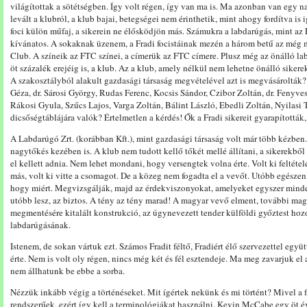
világítottak a sötétségben. Így volt régen, így van ma is. Ma azonban van egy 
levált a klubról, a klub bajai, betegségei nem érinthetik, mint ahogy fordítva is
foci külön műfaj, a sikerein ne élősködjön más. Számukra a labdarúgás, mint az
kívánatos. A sokaknak üzenem, a Fradi focistáinak mezén a három betű az még 
Club. A színeik az FTC színei, a címerük az FTC címere. Plusz még az önálló lab
öt százalék erejéig is, a klub. Az a klub, amely nélkül nem lehetne önálló siker
A szakosztályból alakult gazdasági társaság megvételével azt is megvásárolták? 
Géza, dr. Sárosi György, Rudas Ferenc, Kocsis Sándor, Czibor Zoltán, dr. Fenyves
Rákosi Gyula, Szűcs Lajos, Varga Zoltán, Bálint László, Ebedli Zoltán, Nyilasi T
dicsőségtáblájára valók? Értelmetlen a kérdés! Ők a Fradi sikereit gyarapították, 
A Labdarúgó Zrt. (korábban Kft.), mint gazdasági társaság volt már több kézben
nagytőkés kezében is. A klub nem tudott kellő tőkét mellé állítani, a sikerekből
el kellett adnia. Nem lehet mondani, hogy versengtek volna érte. Volt ki feltétel
más, volt ki vitte a csomagot. De a közeg nem fogadta el a vevőt. Utóbb egészen
hogy miért. Megvizsgálják, majd az érdekviszonyokat, amelyeket egyszer minden
utóbb lesz, az biztos. A tény az tény marad! A magyar vevő elment, további ma
megmentésére kitalált konstrukció, az úgynevezett tender külföldi győztest hozot
labdarúgásának.
Istenem, de sokan vártuk ezt. Számos Fradit féltő, Fradiért élő szervezettel együ
érte. Nem is volt oly régen, nincs még két és fél esztendeje. Ma meg zavarjuk el
nem állhatunk be ebbe a sorba.
Nézzük inkább végig a történéseket. Mit ígértek nekünk és mi történt? Mivel a 
rendszerűek, ezért így kell a terminológiákat használni. Kevin McCabe egy öt év