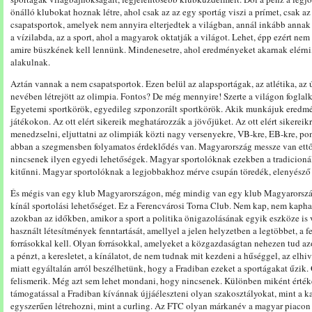
önálló klubokat hoznak létre, ahol csak az az egy sportág viszi a prímet, csak 
csapatsportok, amelyek nem annyira elterjedtek a világban, annál inkább annak
a vízilabda, az a sport, ahol a magyarok oktatják a világot. Lehet, épp ezért nem
amire büszkének kell lennünk. Mindenesetre, ahol eredményeket akarnak elérni,
alakulnak.
Aztán vannak a nem csapatsportok. Ezen belül az alapsportágak, az atlétika, az ú
nevében létrejött az olimpia. Fontos? De még mennyire! Szerte a világon foglal
Egyetemi sportkörök, egyedileg szponzorált sportkörök. Akik munkájuk eredmé
játékokon. Az ott elért sikereik meghatározzák a jövőjüket. Az ott elért sikerei
menedzselni, eljuttatni az olimpiák közti nagy versenyekre, VB-kre, EB-kre, po
abban a szegmensben folyamatos érdeklődés van. Magyarország messze van ett
nincsenek ilyen egyedi lehetőségek. Magyar sportolóknak ezekben a tradicioná
kitűnni. Magyar sportolóknak a legjobbakhoz mérve csupán töredék, elenyésző t
És mégis van egy klub Magyarországon, még mindig van egy klub Magyarorszá
kínál sportolási lehetőséget. Ez a Ferencvárosi Torna Club. Nem kap, nem kapha
azokban az időkben, amikor a sport a politika önigazolásának egyik eszköze is v
használt létesítmények fenntartását, amellyel a jelen helyzetben a legtöbbet, a f
forrásokkal kell. Olyan forrásokkal, amelyeket a közgazdaságtan nehezen tud azo
a pénzt, a keresletet, a kínálatot, de nem tudnak mit kezdeni a hűséggel, az elhi
miatt egyáltalán arról beszélhetünk, hogy a Fradiban ezeket a sportágakat űzik.
felismerik. Még azt sem lehet mondani, hogy nincsenek. Különben miként értéke
támogatással a Fradiban kívánnak újjáéleszteni olyan szakosztályokat, mint a k
egyszerűen létrehozni, mint a curling. Az FTC olyan márkanév a magyar piacon 