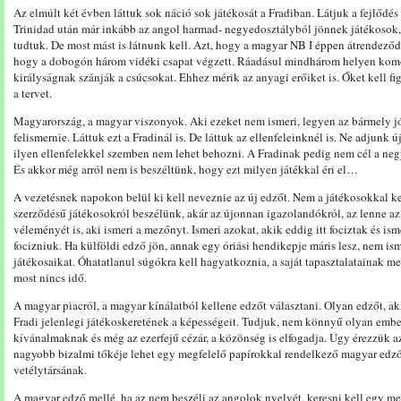
Az elmúlt két évben láttuk sok náció sok játékosát a Fradiban. Látjuk a fejlődés 
Trinidad után már inkább az angol harmad- negyedosztályból jönnek játékosok, a
tudtuk. De most mást is látnunk kell. Azt, hogy a magyar NB I éppen átrendeződi
hogy a dobogón három vidéki csapat végzett. Ráadásul mindhárom helyen kom
királyságnak szánják a csúcsokat. Ehhez mérik az anyagi erőiket is. Őket kell fig
a tervet.
Magyarország, a magyar viszonyok. Aki ezeket nem ismeri, legyen az bármely jó 
felismernie. Láttuk ezt a Fradinál is. De láttuk az ellenfeleinknél is. Ne adjunk 
ilyen ellenfelekkel szemben nem lehet behozni. A Fradinak pedig nem cél a negy
És akkor még arról nem is beszéltünk, hogy ezt milyen játékkal éri el…
A vezetésnek napokon belül ki kell neveznie az új edzőt. Nem a játékosokkal kell
szerződésű játékosokról beszélünk, akár az újonnan igazolandókról, az lenne az
véleményét is, aki ismeri a mezőnyt. Ismeri azokat, akik eddig itt fociztak és ism
focizniuk. Ha külföldi edző jön, annak egy óriási hendikepje máris lesz, nem ism
játékosaikat. Óhatatlanul súgókra kell hagyatkoznia, a saját tapasztalatainak m
most nincs idő.
A magyar piacról, a magyar kínálatból kellene edzőt választani. Olyan edzőt, aki
Fradi jelenlegi játékoskeretének a képességeit. Tudjuk, nem könnyű olyan ember
kívánalmaknak és még az ezerfejű cézár, a közönség is elfogadja. Úgy érezzük
nagyobb bizalmi tőkéje lehet egy megfelelő papírokkal rendelkező magyar edző
vetélytársának.
A magyar edző mellé, ha az nem beszéli az angolok nyelvét, keresni kell egy me