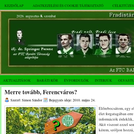
KEZDŐLAP
ADATKEZELÉSI ÉS COOKIE TÁJÉKOZTATÓ
CÉLKITŰZÉ
2026. augusztus
8.
szombat
AKTUALITÁSOK
BARÁTI KÖR
ÉVFORDULÓK
INTERJÚK
OLVAST
Merre tovább, Ferencváros?
Szerző: Simon Sándor
Bejegyzés ideje: 2010. május 24.
Előrebocsátom, egy el
élet forgatagában erre
információk érdeklik,
Akit viszont ezzel sem
kérem, szóljon hozzá,