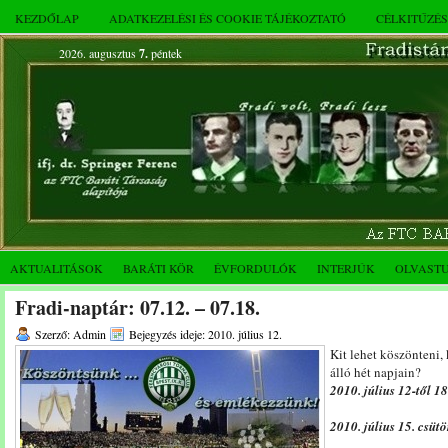
KEZDŐLAP
ADATKEZELÉSI ÉS COOKIE TÁJÉKOZTATÓ
CÉLKITŰZÉ
2026. augusztus
7.
péntek
AKTUALITÁSOK
BARÁTI KÖR
ÉVFORDULÓK
INTERJÚK
OLVAST
Fradi-naptár: 07.12. – 07.18.
Szerző: Admin
Bejegyzés ideje: 2010. július 12.
Kit lehet köszönteni,
álló hét napjain?
2010. július 12-től 18
2010. július 15. csüt