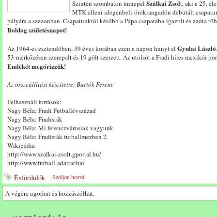
Szálkai Zsol
Szintén szombaton ünnepel
t, aki a 25. é
MTK elleni idegenbeli örökrangadón debütált csapatu
pályára a szezonban. Csapatunktól később a Pápa csapatába igazolt és azóta töb
Boldog születésnapot!
Gyulai László
Az 1964-es esztendőben, 39 éves korában ezen a napon hunyt el
53 mérkőzésen szerepelt és 19 gólt szerzett. Az utolsót a Fradi híres mexikói p
Emlékét megőrizzük!
Az összeállítást készítette: Bartók Ferenc
Felhasznált források:
Nagy Béla: Fradi Futballévszázad
Nagy Béla: Fradisták
Nagy Béla: Mi ferenczvárosiak vagyunk
Nagy Béla: Fradisták futballmezben 2.
Wikipédia
http://www.szalkai-zsolt.gportal.hu/
http://www.futball-adattar.hu/
Évfordulók
---
Szóljon hozzá
A végére ugorhat és hozzászólhat.