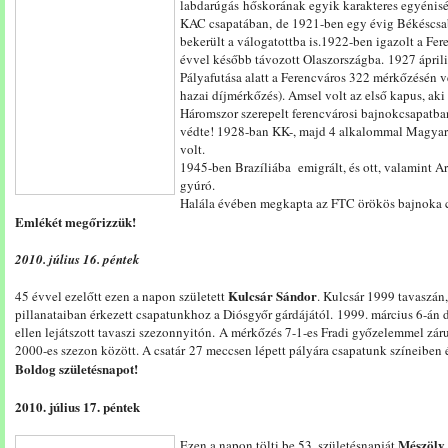
labdarúgás hőskorának egyik karakteres egyéniség
KAC csapatában, de 1921-ben egy évig Békéscsabá
bekerült a válogatottba is.1922-ben igazolt a F
évvel később távozott Olaszországba. 1927 április
Pályafutása alatt a Ferencváros 322 mérkőzésén 
hazai díjmérkőzés). Amsel volt az első kapus, aki 
Háromszor szerepelt ferencvárosi bajnokcsapatba
védte! 1928-ban KK-, majd 4 alkalommal Magyar 
volt.
1945-ben Brazíliába emigrált, és ott, valamint 
gyúró.
Halála évében megkapta az FTC örökös bajnoka 
Emlékét megőrizzük!
2010. július 16. péntek
Kulcsár Sándor
45 évvel ezelőtt ezen a napon született
. Kulcsár 1999 tavaszán,
pillanataiban érkezett csapatunkhoz a Diósgyőr gárdájától. 1999. március 6-án d
ellen lejátszott tavaszi szezonnyitón. A mérkőzés 7-1-es Fradi győzelemmel záru
2000-es szezon között. A csatár 27 meccsen lépett pályára csapatunk színeiben és
Boldog születésnapot!
2010. július 17. péntek
Mészöly
Ezen a napon tölti be 53. születésnapját