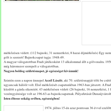
mérkőzésen védett. (112 bajnoki, 31 nemzetközi, 8 hazai díjmérkőzés) Egy ne
gólt is szerzett! Bajnokcsapat tagja: 1948-49.
A magyar válogatottban Fradi játékosként 13 alkalommal állt a gólvonalra. 195
még háromszor szerepelt a válogatottban.
Nagyon boldog születésnapot, jó egészséget kívánunk!
Aczél László
Szintén ezen a napon ünnepel
, aki 70. születésnapját tölti be cs
ugyancsak hálóőr volt. Első mérkőzését csapatunkban 1963-ban játszott. A Fra
küzdött a gárda sikereiért. 43 mérkőzésen védett (26 bajnoki, 16 nemzetközi, 1 h
vezéregyénisége volt az 196-63-as bajnokcsapatnak. Pályafutását Dunaújvárosba
Isten éltesse sokáig erőben, egészségben!
1974. július 15-én azaz pontosan 36 évvel ezelőt