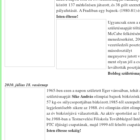
között 137 mérkőzésen játszott, és 38 gólt szerze
pályafutását. A Fradiban egy bajnok- (1980-81) é
Isten éltesse!
Ugyancsak ezen a
születésnapját tölt
McCabe felkérésére
menedzserként, 2008
vezetőedzői poszto
másodosztályt
megnyerve jutott v
ment olyan jól a c
leváltották posztjá
Boldog születésna
2010. július 18. vasárnap
1965-ben ezen a napon született Eger városában, tehát
Sike András
születésnapját
olimpiai bajnok bírkózónk,
57 kg-os súlycsoportjában bírkózott.1985-től szerepelt
legjelentősebb sikere az 1988. évi olimpián elért oli
az év birkózójává választották. Az aktív sportolást az 1
be.1988-ban a Testnevelési Főiskola Továbbképző Intéz
FTC ifjúsági csapatának, majd 1999-től felnőtt csapatán
Isten éltesse sokáig!