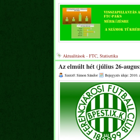
Aktualitások - FTC
,
Statisztika
Az elmúlt hét (július 26-augu
Szerző: Simon Sándor
Bejegyzés ideje: 2010. 