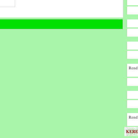
Rendk
Rendk
KERE