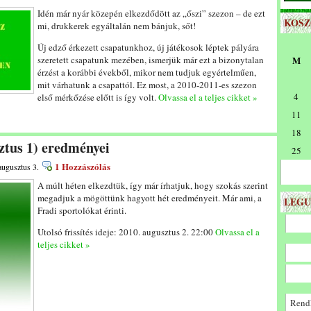
Idén már nyár közepén elkezdődött az „őszi” szezon – de ezt
KOS
mi, drukkerek egyáltalán nem bánjuk, sőt!
Új edző érkezett csapatunkhoz, új játékosok léptek pályára
szeretett csapatunk mezében, ismerjük már ezt a bizonytalan
M
érzést a korábbi évekből, mikor nem tudjuk egyértelműen,
mit várhatunk a csapattól. Ez most, a 2010-2011-es szezon
4
első mérkőzése előtt is így volt.
Olvassa el a teljes cikket »
11
18
sztus 1) eredményei
25
1 Hozzászólás
augusztus 3.
A múlt héten elkezdtük, így már írhatjuk, hogy szokás szerint
megadjuk a mögöttünk hagyott hét eredményeit. Már ami, a
LEGU
Fradi sportolókat érinti.
Utolsó frissítés ideje: 2010. augusztus 2. 22:00
Olvassa el a
teljes cikket »
Rendk