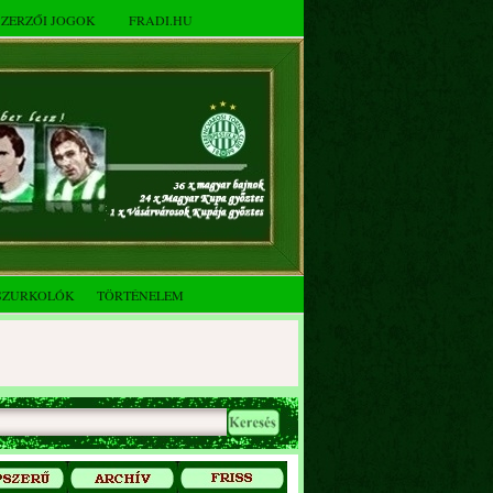
SZERZŐI JOGOK
FRADI.HU
SZURKOLÓK
TÖRTÉNELEM
2025. decemberi évzáró
összejövetel
Az FTC Baráti Kör 2025. októberi
összejövetel