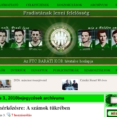
TÁJÉKOZTATÓ
CÉLKITŰZÉSEK
KOSZORÚZÁSOK
ARCHÍVUM
LÓK
INTERJÚK
OLVASTUK
PUBLICISZTIKÁK
SZAKOSZTÁLYOK
2026. márciusi összejövetel
Cziráki József 80 éves
Dálnoki József 90 éves
Albert Flórián sírjának
s 3., 2010bejegyzések archívuma
megkoszorúzása
mérkőzésre: A számok tükrében
7 hozzászólás
us 3.