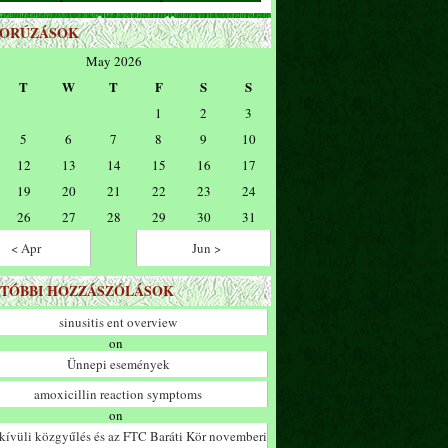
ZORÚZÁSOK
May 2026
T
W
T
F
S
S
1
2
3
5
6
7
8
9
10
12
13
14
15
16
17
19
20
21
22
23
24
26
27
28
29
30
31
< Apr
Jun >
TÓBBI HOZZÁSZÓLÁSOK
sinusitis ent overview
on
Ünnepi események
amoxicillin reaction symptoms
on
ívüli közgyűlés és az FTC Baráti Kör novemberi