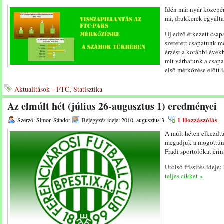
Idén már nyár közepén
mi, drukkerek egyálta
Új edző érkezett csap
szeretett csapatunk m
érzést a korábbi éve
mit várhatunk a csapa
első mérkőzése előtt i
Aktualitások - FTC
,
Statisztika
Az elmúlt hét (július 26-augusztus 1) eredményei
1 Hozzászólás
Szerző: Simon Sándor
Bejegyzés ideje: 2010. augusztus 3.
A múlt héten elkezdtü
megadjuk a mögöttünk
Fradi sportolókat érint
Utolsó frissítés ideje
teljes cikket »