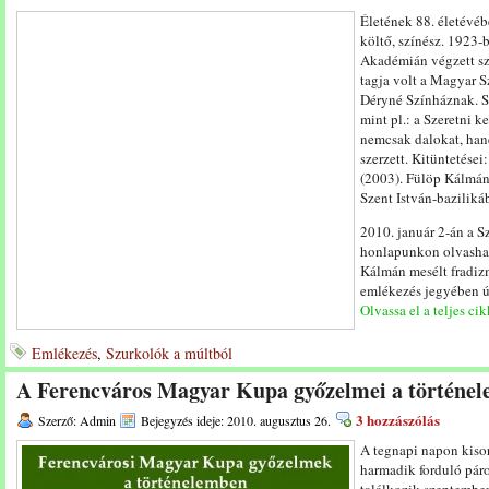
Életének 88. életévé
költő, színész. 1923-
Akadémián végzett sz
tagja volt a Magyar 
Déryné Színháznak. S
mint pl.: a Szeretni 
nemcsak dalokat, hane
szerzett. Kitüntetései
(2003). Fülöp Kálmán
Szent István-bazilikáb
2010. január 2-án a S
honlapunkon olvashat
Kálmán mesélt fradizm
emlékezés jegyében új
Olvassa el a teljes cik
Emlékezés
,
Szurkolók a múltból
A Ferencváros Magyar Kupa győzelmei a történe
3 hozzászólás
Szerző: Admin
Bejegyzés ideje: 2010. augusztus 26.
A tegnapi napon kisor
harmadik forduló pár