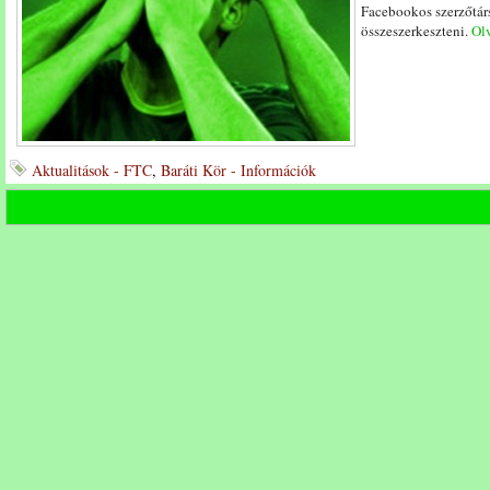
Facebookos szerzőtár
összeszerkeszteni.
Olv
Aktualitások - FTC
,
Baráti Kör - Információk