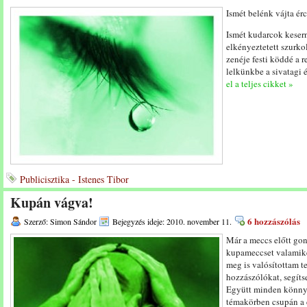
Ismét belénk vájta érc
Ismét kudarcok kesern
elkényeztetett szurkol
zenéje festi köddé a r
lelkünkbe a sivatagi 
el a teljes cikket »
Publicisztika - Istenes Tibor
Kupán vágva!
6 hozzászólás
Szerző: Simon Sándor
Bejegyzés ideje: 2010. november 11.
Már a meccs előtt gon
kupameccset valamiké
meg is valósítottam 
hozzászólókat, segítse
Együtt minden könnye
témakörben csupán a c