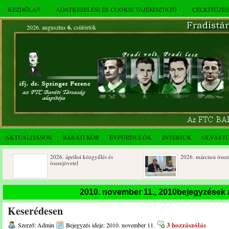
KEZDŐLAP
ADATKEZELÉSI ÉS COOKIE TÁJÉKOZTATÓ
CÉLKITŰZÉ
2026. augusztus
6.
csütörtök
AKTUALITÁSOK
BARÁTI KÖR
ÉVFORDULÓK
INTERJÚK
OLVAST
2026. áprilisi közgyűlés és
2026. márciusi összejövetel
összejövetel
Rendkívüli közgyűlés és a 2025.
Dálnoki József 90 éves
2010. november 11., 2010bejegyzések
novemberi összejövetel
Keserédesen
3 hozzászólás
Szerző: Admin
Bejegyzés ideje: 2010. november 11.