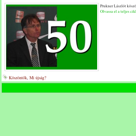
Prukner Lászlót kösz
Olvassa el a teljes cik
Köszöntők
,
Mi újság?