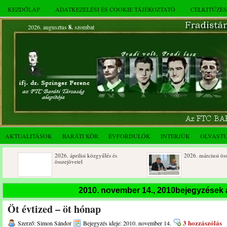
KEZDŐLAP
ADATKEZELÉSI ÉS COOKIE TÁJÉKOZTATÓ
CÉLKITŰZÉ
2026. augusztus
8.
szombat
AKTUALITÁSOK
BARÁTI KÖR
ÉVFORDULÓK
INTERJÚK
OLVAST
2026. áprilisi közgyűlés és
2026. márciusi összejövetel
összejövetel
Rendkívüli közgyűlés és a 2025.
Dálnoki József 90 éves
2010. november 14., 2010bejegyzések
novemberi összejövetel
Öt évtized – öt hónap
3 hozzászólás
Szerző: Simon Sándor
Bejegyzés ideje: 2010. november 14.