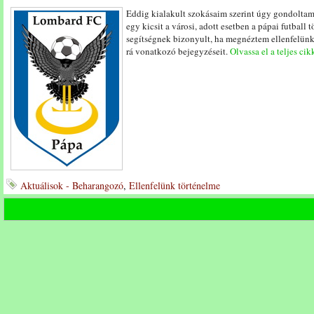
Eddig kialakult szokásaim szerint úgy gondoltam
egy kicsit a városi, adott esetben a pápai futball
segítségnek bizonyult, ha megnéztem ellenfelünk 
rá vonatkozó bejegyzéseit.
Olvassa el a teljes cik
Aktuálisok - Beharangozó
,
Ellenfelünk történelme