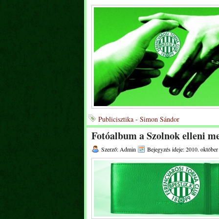
Publicisztika - Simon Sándor
Fotóalbum a Szolnok elleni me
Szerző: Admin
Bejegyzés ideje: 2010. október