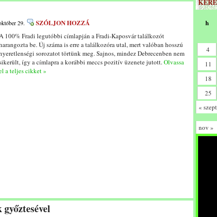
KERE
SZÓLJON HOZZÁ
h
október 29.
A 100% Fradi legutóbbi címlapján a Fradi-Kaposvár találkozót
harangozta be. Új száma is erre a találkozóra utal, mert valóban hosszú
4
nyeretlenségi sorozatot törtünk meg. Sajnos, mindez Debrecenben nem
sikerült, így a címlapra a korábbi meccs pozitív üzenete jutott.
Olvassa
11
el a teljes cikket »
18
25
« szept
nov »
k győztesével