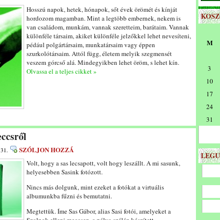
Hosszú napok, hetek, hónapok, sőt évek örömét és kínját
KOS
hordozom magamban. Mint a legtöbb embernek, nekem is
van családom, munkám, vannak szeretteim, barátaim. Vannak
különféle társaim, akiket különféle jelzőkkel lehet nevesíteni,
M
pédául polgártársaim, munkatársaim vagy éppen
szurkolótársaim. Attól függ, életem melyik szegmensét
veszem górcső alá. Mindegyikben lehet öröm, s lehet kín.
3
Olvassa el a teljes cikket »
10
17
24
31
ccsről
SZÓLJON HOZZÁ
 31.
LEGU
Volt, hogy a sas lecsapott, volt hogy leszállt. A mi sasunk,
helyesebben Sasink fotózott.
Nincs más dolgunk, mint ezeket a fotókat a virtuális
albumunkba fűzni és bemutatni.
Megtettük. Íme Sas Gábor, alias Sasi fotói, amelyeket a