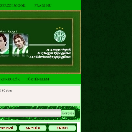
SZERZŐI JOGOK
FRADI.HU
SZURKOLÓK
TÖRTÉNELEM