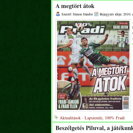
A megtört átok
Szerző: Simon Sándor
Bejegyzés ideje: 2010. 
Aktualitások - Lapszemle, 100% Fradi
Beszélgetés Piluval, a játékun