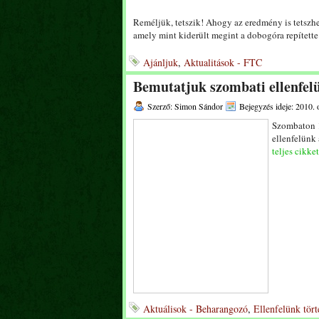
Reméljük, tetszik! Ahogy az eredmény is tetszhet
amely mint kiderült megint a dobogóra repítette
Ajánljuk
,
Aktualitások - FTC
Bemutatjuk szombati ellenfe
Szerző: Simon Sándor
Bejegyzés ideje: 2010. 
Szombaton 1
ellenfelünk
teljes cikket
Aktuálisok - Beharangozó
,
Ellenfelünk tör