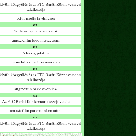
ívüli közgyűlés és az FTC Baráti Kör novemberi
találkozója
otitis media in children
on
Születésnapi koszorúzások
amoxicillin food interactions
on
A hűség jutalma
bronchitis infection overview
on
ívüli közgyűlés és az FTC Baráti Kör novemberi
találkozója
augmentin basic overview
on
Az FTC Baráti Kör februári összejövetele
amoxicillin patient information
on
ívüli közgyűlés és az FTC Baráti Kör novemberi
találkozója