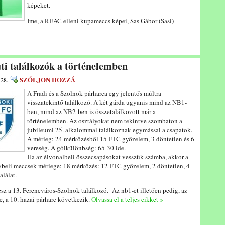
képeket.
Íme, a REAC elleni kupameccs képei, Sas Gábor (Sasi)
úti találkozók a történelemben
SZÓLJON HOZZÁ
 28.
A Fradi és a Szolnok párharca egy jelentős múltra
visszatekintő találkozó. A két gárda ugyanis mind az NB1-
ben, mind az NB2-ben is összetalálkozott már a
történelemben. Az osztályokat nem tekintve szombaton a
jubileumi 25. alkalommal találkoznak egymással a csapatok.
A mérleg: 24 mérkőzésből 15 FTC győzelem, 3 döntetlen és 6
vereség. A gólkülönbség: 65-30 ide.
Ha az élvonalbeli összecsapásokat vesszük számba, akkor a
lybeli meccsek mérlege: 18 mérkőzés: 12 FTC győzelem, 2 döntetlen, 4
lálat.
sz a 13. Ferencváros-Szolnok találkozó. Az nb1-et illetően pedig, az
, a 10. hazai párharc következik.
Olvassa el a teljes cikket »