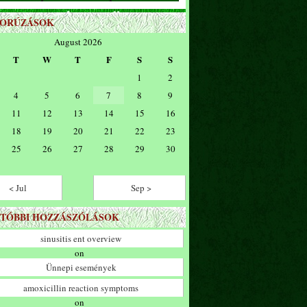
ZORÚZÁSOK
August 2026
T
W
T
F
S
S
1
2
4
5
6
7
8
9
11
12
13
14
15
16
18
19
20
21
22
23
25
26
27
28
29
30
< Jul
Sep >
TÓBBI HOZZÁSZÓLÁSOK
sinusitis ent overview
on
Ünnepi események
amoxicillin reaction symptoms
on