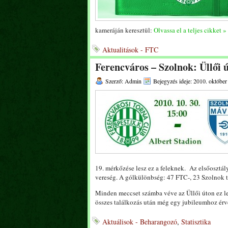
kameráján keresztül:
Olvassa el a teljes cikket »
Aktualitások - FTC
Ferencváros – Szolnok: Üllői 
Szerző: Admin
Bejegyzés ideje: 2010. október
19. mérkőzése lesz ez a feleknek. Az elsőosztá
vereség. A gólkülönbség: 47 FTC-, 23 Szolnok ta
Minden meccset számba véve az Üllői úton ez le
összes találkozás után még egy jubileumhoz érve
Aktuálisok - Beharangozó
,
Statisztika