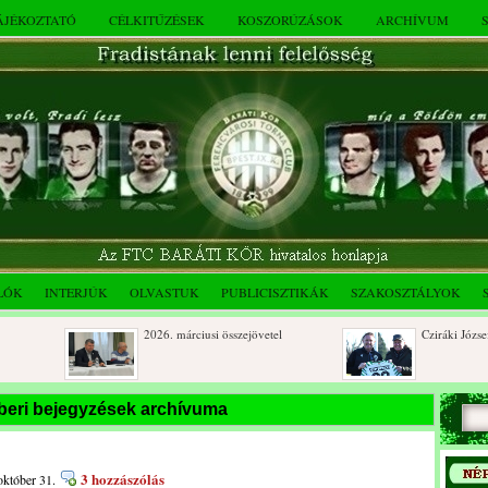
TÁJÉKOZTATÓ
CÉLKITŰZÉSEK
KOSZORÚZÁSOK
ARCHÍVUM
LÓK
INTERJÚK
OLVASTUK
PUBLICISZTIKÁK
SZAKOSZTÁLYOK
2026. márciusi összejövetel
Cziráki József 80 éves
Rendkívüli közgyűlés és a 2025.
Dálnoki József 90 éves
beri bejegyzések archívuma
novemberi összejövetel
3 hozzászólás
október 31.