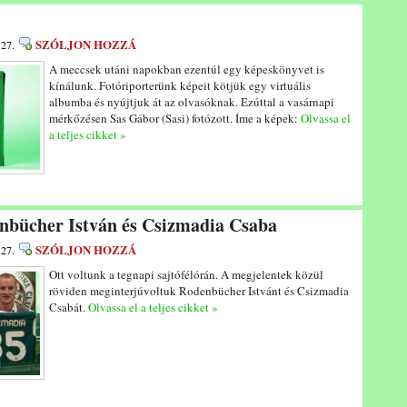
SZÓLJON HOZZÁ
 27.
A meccsek utáni napokban ezentúl egy képeskönyvet is
kínálunk. Fotóriporterünk képeit kötjük egy virtuális
albumba és nyújtjuk át az olvasóknak. Ezúttal a vasárnapi
mérkőzésen Sas Gábor (Sasi) fotózott. Íme a képek:
Olvassa el
a teljes cikket »
nbücher István és Csizmadia Csaba
SZÓLJON HOZZÁ
 27.
Ott voltunk a tegnapi sajtófélórán. A megjelentek közül
röviden meginterjúvoltuk Rodenbücher Istvánt és Csizmadia
Csabát.
Olvassa el a teljes cikket »