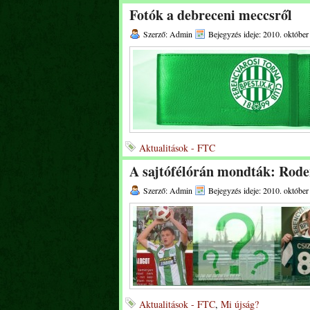
Fotók a debreceni meccsről
Szerző: Admin
Bejegyzés ideje: 2010. október
Aktualitások - FTC
A sajtófélórán mondták: Rode
Szerző: Admin
Bejegyzés ideje: 2010. október
Aktualitások - FTC
,
Mi újság?