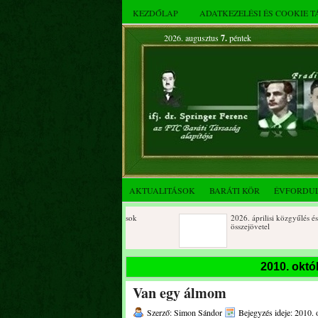
KEZDŐLAP
ADATKEZELÉSI ÉS COOKIE 
2026. augusztus
7.
péntek
AKTUALITÁSOK
BARÁTI KÖR
ÉVFORDU
Születésnapi koszorúzások
2026. áprilisi közgyűlés és
összejövetel
2025. decemberi évzáró
Születésnapi koszorúzások
2010. októ
összejövetel
Van egy álmom
Albert Flórián sírjának
Az FTC Baráti Kör 2025. októberi
megkoszorúzása
összejövetel
Szerző: Simon Sándor
Bejegyzés ideje: 2010. 