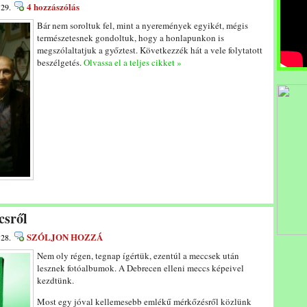
4 hozzászólás
 29.
Bár nem soroltuk fel, mint a nyeremények egyikét, mégis
természetesnek gondoltuk, hogy a honlapunkon is
megszólaltatjuk a győztest. Következzék hát a vele folytatott
beszélgetés.
Olvassa el a teljes cikket »
csről
SZÓLJON HOZZÁ
 28.
Nem oly régen, tegnap ígértük, ezentúl a meccsek után
lesznek fotóalbumok. A Debrecen elleni meccs képeivel
kezdtünk.
Most egy jóval kellemesebb emlékű mérkőzésről közlünk