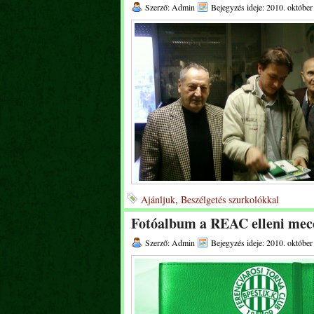
Szerző: Admin
Bejegyzés ideje: 2010. október
Ajánljuk
,
Beszélgetés szurkolókkal
Fotóalbum a REAC elleni mec
Szerző: Admin
Bejegyzés ideje: 2010. október