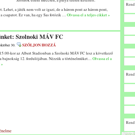
Szolnok elleni meccsen, a pálya szélén készített.
Rendk
. Lehet, a játék nem volt az igazi, de a három pont az három pont,
 a csapatot. Ez van, ha egy Sas fotózik …
Olvassa el a teljes cikket »
lünket: Szolnoki MÁV FC
SZÓLJON HOZZÁ
október 30.
5:00-kor az Albert Stadionban a Szolnoki MÁV FC lesz a következő
 a bajnokság 12. fordulójában. Nézzük a történelmüket…
Olvassa el a
 »
Rendk
Rendk
ténelme