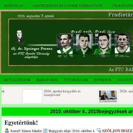
KEZDŐLAP
ADATKEZELÉSI ÉS COOKIE TÁJÉKOZTATÓ
CÉLKITŰZÉ
2026. augusztus
7.
péntek
AKTUALITÁSOK
BARÁTI KÖR
ÉVFORDULÓK
INTERJÚK
OLVAST
2026. áprilisi közgyűlés és
2026. márciusi összej
összejövetel
Születésnapi koszorúzások
Rendkívüli közgyűlés
2010. október 4., 2010bejegyzések a
novemberi összejövet
Egyetértünk!
Az FTC Baráti Kör 2025. októberi
összejövetel
SZÓLJON HOZZ
Szerző: Simon Sándor
Bejegyzés ideje: 2010. október 4.