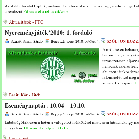
Az alábbi levelet kaptuk, melynek tartalmával maximálisan egyetértünk. Így kel
elrendezni.
Olvassa el a teljes cikket »
Aktualitások - FTC
Nyereményjáték’2010: 1. forduló
SZÓLJON HOZZ
Szerző: Simon Sándor
Bejegyzés ideje: 2010. október 4.
A múlt héten beharan
teszünk fel, amelyekr
természetesen díjazz
nem csak az első hely
aki ezen játékos formá
információt tud meg a
szeretett klubjáról.
Ol
Baráti Kör - Játék
Eseménynaptár: 10.04 – 10.10.
SZÓLJON HOZZ
Szerző: Simon Sándor
Bejegyzés ideje: 2010. október 4.
Labdarúgóink ezen a héten a válogatott mérkőzései miatt nem játszanak, így mos
a figyelem.
Olvassa el a teljes cikket »
Események