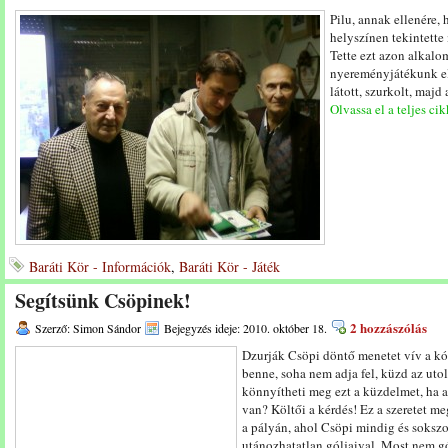
Pilu, annak ellenére,
helyszínen tekintette
Tette ezt azon alkalo
nyereményjátékunk els
látott, szurkolt, majd
Olvassa el a teljes cik
Baráti Kör - Információk
,
Baráti Kör - Játék
Segítsünk Csöpinek!
2 hozzászólás
Szerző: Simon Sándor
Bejegyzés ideje: 2010. október 18.
Dzurják Csöpi döntő menetet vív a kór
benne, soha nem adja fel, küzd az uto
könnyítheti meg ezt a küzdelmet, ha a
van? Költői a kérdés! Ez a szeretet m
a pályán, ahol Csöpi mindig és soksz
utánozhatatlan góljaival. Most nem gól