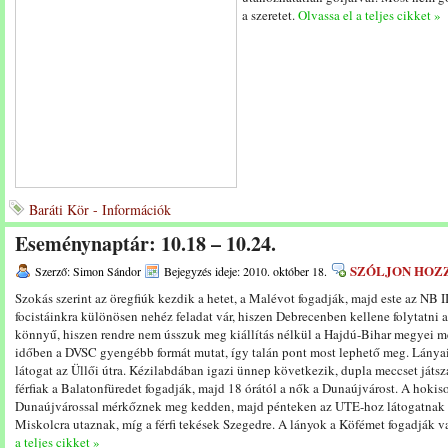
a szeretet.
Olvassa el a teljes cikket »
Baráti Kör - Információk
Eseménynaptár: 10.18 – 10.24.
SZÓLJON HOZ
Szerző: Simon Sándor
Bejegyzés ideje: 2010. október 18.
Szokás szerint az öregfiúk kezdik a hetet, a Malévot fogadják, majd este az NB II
focistáinkra különösen nehéz feladat vár, hiszen Debrecenben kellene folytatni a
könnyű, hiszen rendre nem ússzuk meg kiállítás nélkül a Hajdú-Bihar megyei me
időben a DVSC gyengébb formát mutat, így talán pont most lephető meg. Lánya
látogat az Üllői útra. Kézilabdában igazi ünnep következik, dupla meccset játsza
férfiak a Balatonfüredet fogadják, majd 18 órától a nők a Dunaújvárost. A hokiso
Dunaújvárossal mérkőznek meg kedden, majd pénteken az UTE-hoz látogatnak a
Miskolcra utaznak, míg a férfi tekések Szegedre. A lányok a Köfémet fogadják v
a teljes cikket »