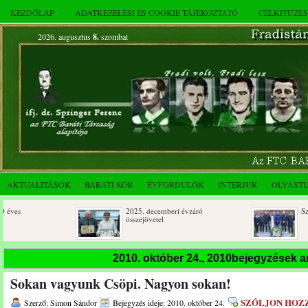
KEZDŐLAP
ADATKEZELÉSI ÉS COOKIE TÁJÉKOZTATÓ
CÉLKITŰZÉ
2026. augusztus
8.
szombat
AKTUALITÁSOK
BARÁTI KÖR
ÉVFORDULÓK
INTERJÚK
OLVAST
2025. decemberi évzáró
Születésnapi 
összejövetel
2010. október 24., 2010bejegyzések 
Sokan vagyunk Csöpi. Nagyon sokan!
SZÓLJON HOZ
Szerző: Simon Sándor
Bejegyzés ideje: 2010. október 24.