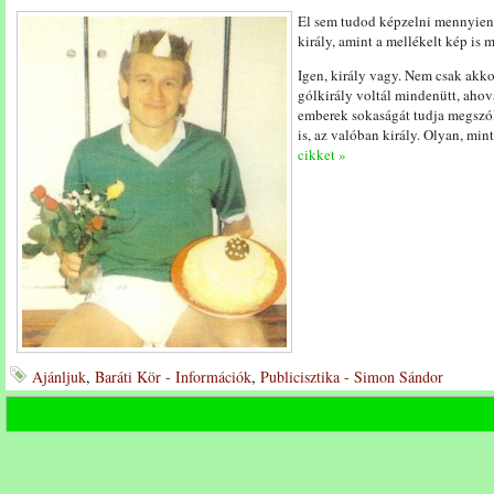
El sem tudod képzelni mennyien.
király, amint a mellékelt kép is m
Igen, király vagy. Nem csak akkor,
gólkirály voltál mindenütt, ahová
emberek sokaságát tudja megszólí
is, az valóban király. Olyan, min
cikket »
Ajánljuk
,
Baráti Kör - Információk
,
Publicisztika - Simon Sándor