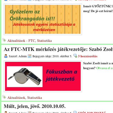
Ismét GYŐZTÜNK! Rá
meg! De jó ezt leírni!
Aktualitások - FTC
,
Statisztika
Az FTC-MTK mérkőzés játékvezetője: Szabó Zsol
3 hozzászólás
Szerző: Admin
Bejegyzés ideje: 2010. október 5.
Szabó Zsolt ismét a 
hogyan?
Olvassa el a
Aktualitások
,
Statisztika
Múlt, jelen, jövő. 2010.10.05.
SZÓLJON HOZZÁ