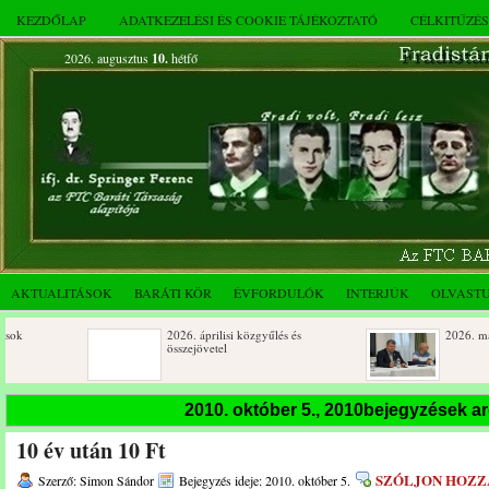
KEZDŐLAP
ADATKEZELÉSI ÉS COOKIE TÁJÉKOZTATÓ
CÉLKITŰZÉ
2026. augusztus
10.
hétfő
AKTUALITÁSOK
BARÁTI KÖR
ÉVFORDULÓK
INTERJÚK
OLVAST
2026. áprilisi közgyűlés és
2026. márciusi össze
összejövetel
Születésnapi koszorúzások
Rendkívüli közgyűlé
2010. október 5., 2010bejegyzések a
novemberi összejöve
10 év után 10 Ft
Az FTC Baráti Kör 2025. októberi
összejövetel
SZÓLJON HOZZ
Szerző: Simon Sándor
Bejegyzés ideje: 2010. október 5.