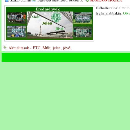
Szerző: Admin
Bejegyzés ideje: 2010. október 5.
Futballistáink elmúlt
legfiatalabbakig.
Olva
Aktualitások - FTC
,
Múlt, jelen, jövő