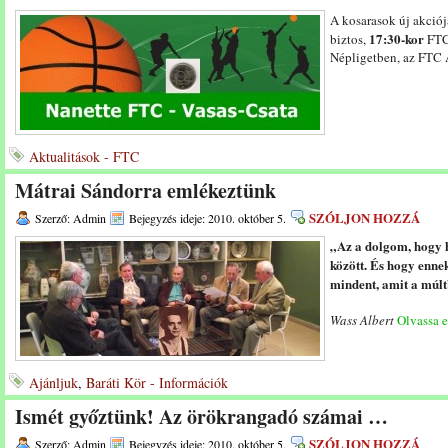
A kosarasok új akciój
17:30-kor
biztos,
FTC 
Népligetben, az FTC
Aktualitások - FTC
Mátrai Sándorra emlékeztünk
SZÓLJON HOZZÁ
Szerző: Admin
Bejegyzés ideje: 2010. október 5.
„Az a dolgom, hogy h
között. És hogy ennek
mindent, amit a múlt
Wass Albert
Olvassa e
Ajánljuk
,
Baráti Kör - Információk
Ismét győztünk! Az örökrangadó számai …
SZÓLJON HOZZÁ
Szerző: Admin
Bejegyzés ideje: 2010. október 5.