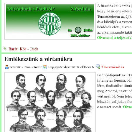
A frissítés két kérdés 
hogy ne az értékelés
Természetesen az új k
és a közöljük a versen
kérdések előtt, hisze
az alkalmazandó takti
Olvassa el a teljes cik
Baráti Kör - Játék
Emlékezzünk a vértanúkra
2 hozzászólás
Szerző: Simon Sándor
Bejegyzés ideje: 2010. október 6.
Bár honlapunk az FTC
internetes fóruma, bár
létre, fradistákat tö
meg Aradról, az ott hő
vértanúiról. Nem fel
büszkén valljuk, a fr
e nemzet sorsát.
Olvas