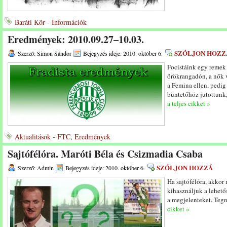
Baráti Kör - Információk
Eredmények: 2010.09.27–10.03.
SZÓLJON HOZZ
Szerző: Simon Sándor
Bejegyzés ideje: 2010. október 6.
Focistáink egy remek
örökrangadón, a nők v
a Femina ellen, pedig 
büntetőhöz jutottunk
a teljes cikket »
Aktualitások - FTC
,
Eredmények
Sajtófélóra. Maróti Béla és Csizmadia Csaba
SZÓLJON HOZZÁ
Szerző: Admin
Bejegyzés ideje: 2010. október 6.
Ha sajtófélóra, akkor
kihasználjuk a lehet
a megjelenteket. Tegn
cikket »