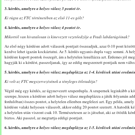
3. kérdés, amelyre
.
a helyes válasz 3 pontot ér
Ki rúgta az FTC történetében az első 11-es gólt?
4. kérdés, amelyre
.
a helyes válasz 4 pontot ér
Mikortól van hivatalosan is kinevezett vezetőedzője a Fradi labdarúgóinak?
Az első négy kérdésre adott válaszok pontjait összeadjuk, azaz 0-10 pont között
kezdve lehet igazán kockáztatni. Az 5. kérdés ugyanis dupla vagy semmi. A he
kérdésre kapott pontok összegét, ám a helytelen lenullázza azt. Érdemes jól me
hagyják ki a kérdést, passzoljanak, így az eddig megszerzett pontjaik nem válto
5. kérdés, amelyre
a helyes válasz megduplázza az 1-4. kérdések utáni eredmény
Ki volt az FTC megszervezésének a tényleges ötletadója?
Végül még egy kérdés, az úgynevezett szuperdupla. A szupernek leginkább a kö
szerepe, hiszen a kérdésre adott helyes válasz megduplázza a játék folyamán addi
fordulóban) összes pontot, a helytelen ellenben megfelezi azt. Egy példa, amely e
kérdésre valaki helyesen válaszolt, akkor eddig 20 pontot szerzett. A hatodik ké
a helytelen után viszont csak 10. Természetesen az is játszhat, aki az ötödik ké
biztos. Aki passzol, az megtartja eddigi pontjait.
6. kérdés, amelyre
a helyes válasz megduplázza az 1-5. kérdések utáni eredmény