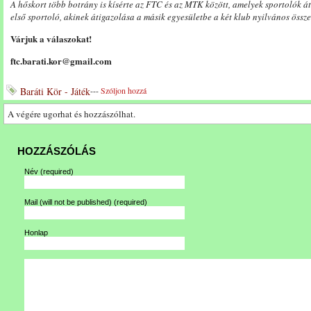
A hőskort több botrány is kísérte az FTC és az MTK között, amelyek sportolók áti
első sportoló, akinek átigazolása a másik egyesületbe a két klub nyilvános össz
Várjuk a válaszokat!
ftc.barati.kor@gmail.com
Baráti Kör - Játék
---
Szóljon hozzá
A végére ugorhat és hozzászólhat.
HOZZÁSZÓLÁS
Név
(required)
Mail (will not be published)
(required)
Honlap