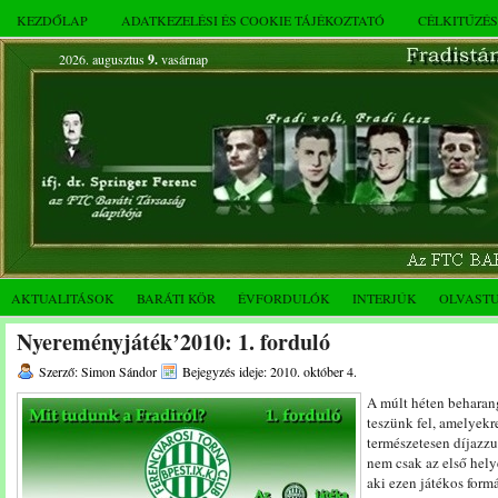
KEZDŐLAP
ADATKEZELÉSI ÉS COOKIE TÁJÉKOZTATÓ
CÉLKITŰZÉ
2026. augusztus
9.
vasárnap
AKTUALITÁSOK
BARÁTI KÖR
ÉVFORDULÓK
INTERJÚK
OLVAST
Nyereményjáték’2010: 1. forduló
Szerző: Simon Sándor
Bejegyzés ideje: 2010. október 4.
A múlt héten beharan
teszünk fel, amelyekr
természetesen díjazz
nem csak az első hely
aki ezen játékos formá