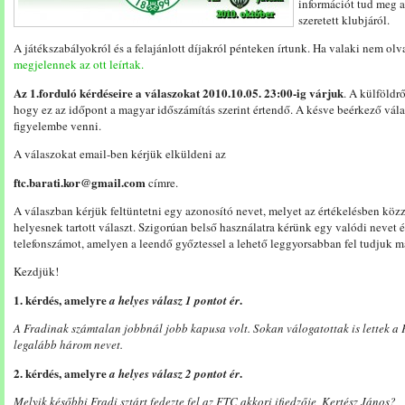
információt tud meg a
szeretett klubjáról.
A játékszabályokról és a felajánlott díjakról pénteken írtunk. Ha valaki nem olv
megjelennek az ott leírtak.
Az 1.forduló kérdéseire a válaszokat 2010.10.05. 23:00-ig várjuk
. A külföldr
hogy ez az időpont a magyar időszámítás szerint értendő. A késve beérkező vála
figyelembe venni.
A válaszokat email-ben kérjük elküldeni az
ftc.barati.kor@gmail.com
címre.
A válaszban kérjük feltüntetni egy azonosító nevet, melyet az értékelésben közz
helyesnek tartott választ. Szigorúan belső használatra kérünk egy valódi nevet é
telefonszámot, amelyen a leendő győztessel a lehető leggyorsabban fel tudjuk m
Kezdjük!
1. kérdés, amelyre
.
a helyes válasz 1 pontot ér
A Fradinak számtalan jobbnál jobb kapusa volt. Sokan válogatottak is lettek a 
legalább három nevet.
2. kérdés, amelyre
.
a helyes válasz 2 pontot ér
Melyik későbbi Fradi sztárt fedezte fel az FTC akkori ifiedzője, Kertész János?