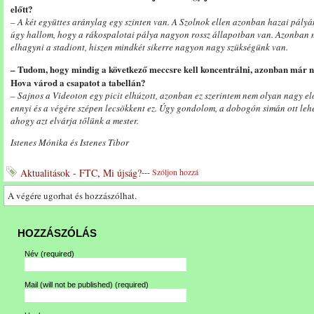
előtt?
– A két együttes aránylag egy szinten van. A Szolnok ellen azonban hazai pályán
úgy hallom, hogy a rákospalotai pálya nagyon rossz állapotban van. Azonban mi
elhagyni a stadiont, hiszen mindkét sikerre nagyon nagy szükségünk van.
– Tudom, hogy mindig a következő meccsre kell koncentrálni, azonban már na
Hova várod a csapatot a tabellán?
– Sajnos a Videoton egy picit elhúzott, azonban ez szerintem nem olyan nagy elő
ennyi és a végére szépen lecsökkent ez. Úgy gondolom, a dobogón simán ott lehe
ahogy azt elvárja tőlünk a mester.
Istenes Mónika és Istenes Tibor
Aktualitások - FTC
,
Mi újság?
---
Szóljon hozzá
A végére ugorhat és hozzászólhat.
HOZZÁSZÓLÁS
Név
(required)
Mail (will not be published)
(required)