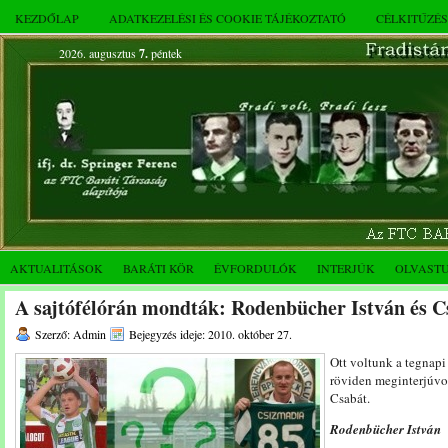
KEZDŐLAP
ADATKEZELÉSI ÉS COOKIE TÁJÉKOZTATÓ
CÉLKITŰZÉ
2026. augusztus
7.
péntek
AKTUALITÁSOK
BARÁTI KÖR
ÉVFORDULÓK
INTERJÚK
OLVAST
A sajtófélórán mondták: Rodenbücher István és 
Szerző: Admin
Bejegyzés ideje: 2010. október 27.
Ott voltunk a tegnapi
röviden meginterjúvo
Csabát.
Rodenbücher István