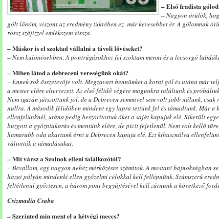
– Első fradista gólod
– Nagyon örülök, hog
gólt lőnöm, viszont az eredmény tükrében ez már kevesebbet ér. A gólomnak örü
rossz szájízzel emlékszem vissza.
– Máskor is el szoktad vállalni a távoli lövéseket?
– Nem különösebben. A pontrúgásokhoz fel szoktam menni és a lecsorgó labdáka
– Miben látod a debreceni vereségünk okát?
– Ennek sok összetevője volt. Megzavart bennünket a korai gól és utána már telj
a mester előre eltervezett. Az első félidő végére magunkra találtunk és próbáltu
Nem igazán játszottunk jól, de a Debrecen semmivel sem volt jobb nálunk, csak rú
nullra. A második félidőben mindent egy lapra tettünk fel és támadtunk. Már a ki
ellenfelünknél, utána pedig beszorítottuk őket a saját kapujuk elé. Sikerült eg
buzgott a győzniakarás és mentünk előre, de picit fejetlenül. Nem volt kellő tü
hamarabb oda akartunk érni a Debrecen kapuja elé. Ezt kihasználva ellenfelünk
váltották a támadásukat.
– Mit vársz a Szolnok elleni találkozótól?
– Bevallom, egy nagyon nehéz mérkőzésre számítok. A mostani bajnokságban se
hazai pályán mindenki ellen győzelmi célokkal kell fellépnünk. Számszerű ered
feltétlenül győztesen, a három pont begyűjtésével kell zárnunk a következő ford
Csizmadia Csaba
– Szerinted min ment el a hétvégi meccs?