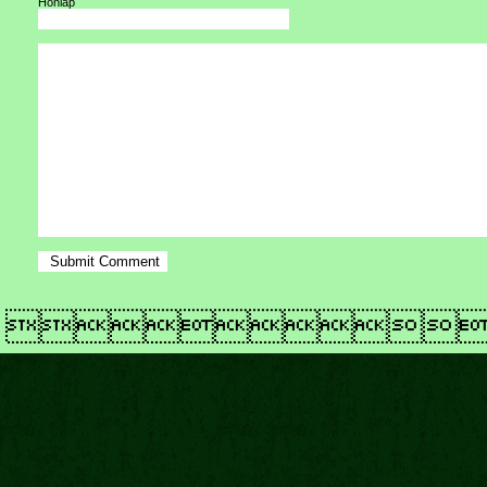
Honlap
