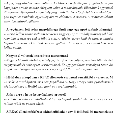
– Azon, hogy türelmetlenek voltunk. A Debrecen térfeléig passzolgatva felvezett
kapujához értünk, mintha elfogyott volna a tudományunk. Elkezdtünk egyéniesk
türelmesen kijátszottuk volna helyzetig a labdát. Nem önzőségből cselekedtünk
gólt rúgni és mindenki egyénileg akarta eldönteni a meccset. A Debrecen lekontr
ellentámadásból született.
– A végén nem lett volna megoldás egy fault vagy egy apró szabálytalanság?
– Vissza kellett volna szaladni rendesen vagy egy apró szabálytalansággal blok
Azonban ez nem egy ember hibája volt. A videón visszanéztük és ennél a szituáci
Sajnos türelmetlenek voltunk, nagyon gólt akartunk szerezni és ezáltal beleme
kellett volna.
– Nagyon el voltatok keseredve a meccs után?
– Nagyon bántott minket ez a helyzet, de azt kell mondjam, nem tragédia törté
megnyertünk és csak egyet veszítettünk el. Ez úgy gondolom nem olyan rossz. B
tudjuk tenni magunkat ezen a meccsen és gyűjtjük tovább a pontokat.
– Hétközben a kupában a REAC ellen erős csapattal vesszük fel a versenyt. Mit
– Csakis a továbbjutást, más nem fogadható el. Hogy ezt egy sima győzelemmel v
végülis mindegy. Tovább kell jutni, ez a legfontosabb.
– Akkor erre a hétre két győzelmet tervezel?
– Feltétlenül ebben gondolkodom! Az őszi bajnoki fordulókból még négy meccs 
találkozóból tíz pontot várok.
– A REAC elleni mérkőzést tekinthetjük akár egy jó felkészülési meccsnek is a