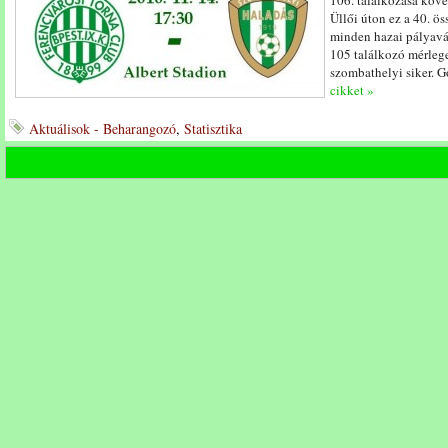
106. találkozása köv
Üllői úton ez a 40. ös
minden hazai pályavál
105 találkozó mérlege
szombathelyi siker. G
cikket »
Aktuálisok - Beharangozó
,
Statisztika