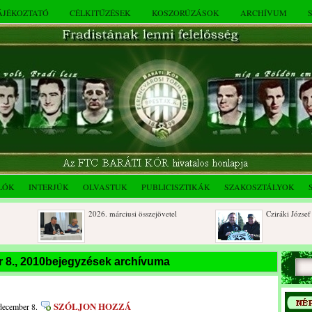
TÁJÉKOZTATÓ
CÉLKITŰZÉSEK
KOSZORÚZÁSOK
ARCHÍVUM
LÓK
INTERJÚK
OLVASTUK
PUBLICISZTIKÁK
SZAKOSZTÁLYOK
2026. márciusi összejövetel
Cziráki József 80 é
Rendkívüli közgyűlés és a 2025.
Dálnoki József 90 
 8., 2010bejegyzések archívuma
novemberi összejövetel
ri
SZÓLJON HOZZÁ
 december 8.