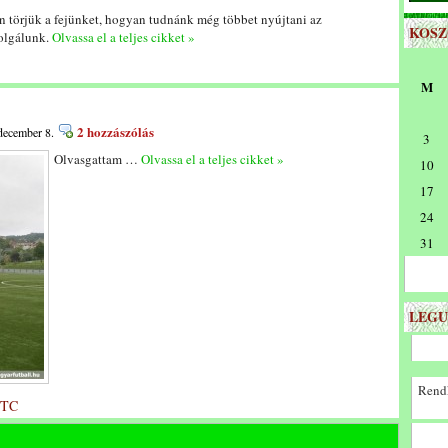
 törjük a fejünket, hogyan tudnánk még többet nyújtani az
KOS
zolgálunk.
Olvassa el a teljes cikket »
M
2 hozzászólás
 december 8.
3
Olvasgattam …
Olvassa el a teljes cikket »
10
17
24
31
LEGU
Rendk
FTC