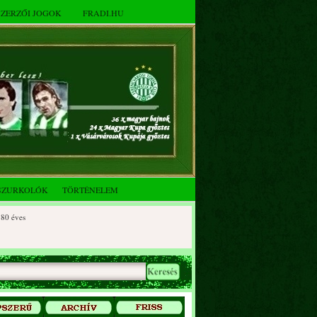
SZERZŐI JOGOK
FRADI.HU
SZURKOLÓK
TÖRTÉNELEM
ves
éves