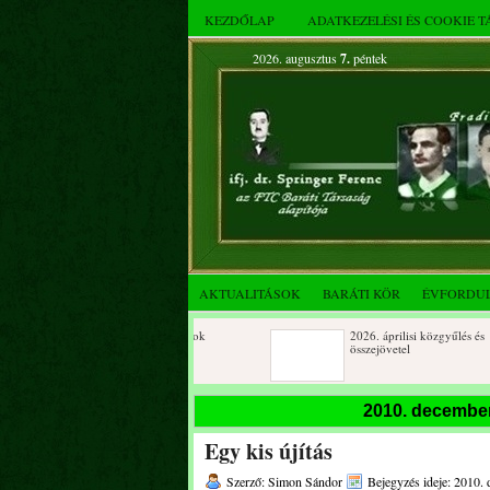
KEZDŐLAP
ADATKEZELÉSI ÉS COOKIE 
2026. augusztus
7.
péntek
AKTUALITÁSOK
BARÁTI KÖR
ÉVFORDU
Születésnapi koszorúzások
2026. áprilisi közgyűlés és
összejövetel
2025. decemberi évzáró
Születésnapi koszorúzások
2010. december
összejövetel
Egy kis újítás
Albert Flórián sírjának
Az FTC Baráti Kör 2025. októbe
megkoszorúzása
összejövetel
Szerző: Simon Sándor
Bejegyzés ideje: 2010.