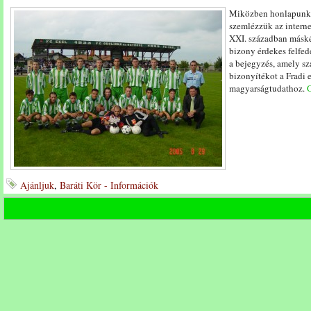
Miközben honlapunka
szemlézzük az interne
XXI. században máské
bizony érdekes felfed
a bejegyzés, amely sz
bizonyítékot a Fradi 
magyarságtudathoz.
O
Ajánljuk
,
Baráti Kör - Információk