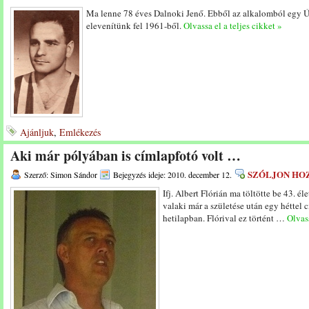
Ma lenne 78 éves Dalnoki Jenő. Ebből az alkalomból egy Ú
elevenítünk fel 1961-ből.
Olvassa el a teljes cikket »
Ajánljuk
,
Emlékezés
Aki már pólyában is címlapfotó volt …
SZÓLJON HO
Szerző: Simon Sándor
Bejegyzés ideje: 2010. december 12.
Ifj. Albert Flórián ma töltötte be 43.
valaki már a születése után egy héttel 
hetilapban. Flórival ez történt …
Olvass