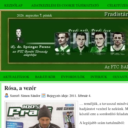
KEZDŐLAP
ADATKEZELÉSI ÉS COOKIE TÁJÉKOZTATÓ
CÉLKITŰZÉ
2026. augusztus
7.
péntek
AKTUALITÁSOK
BARÁTI KÖR
ÉVFORDULÓK
INTERJÚK
OLVAST
Rósa, a vezér
Szerző: Simon Sándor
Bejegyzés ideje: 2011. február 4.
… reméljük, a tavasszal mindvé
hadjáratot vezérel le nekünk. 
készül erre a sorsfordító feladatr
A legújabb szám tartalmából: