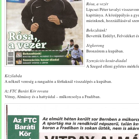
Rósa, a vezér
Lipcsei Péter tavalyi visszavo
kapitánya. A középpályás a gyep
mieinknek, hozzáállásával szere
Bekezdtünk!
Bevettük Erdélyt, Felvidéket és
Jégkorong
Bronzérem a kupában.
Szenzációs kosár-diadal
A Szeged elleni győztes mérkőz
Kézilabda
A nőknél vereség a rangadón a férfiaknál visszalépés a kupában.
Az FTC Baráti Kör rovata
Vitray, Almássy és a hattyúdal – műkorcsolya a Fradiban.