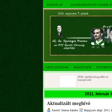
KEZDŐLAP
ADATKEZELÉSI ÉS COOKIE 
2026. augusztus
7.
péntek
AKTUALITÁSOK
BARÁTI KÖR
ÉVFORDU
Születésnapi koszorúzások
2026. áprilisi közgyűlés és
összejövetel
2025. decemberi évzáró
Születésnapi koszorúzások
2011. február
összejövetel
Aktualizált meghívó
Albert Flórián sírjának
Az FTC Baráti Kör 2025. októberi
megkoszorúzása
összejövetel
Szerző: Simon Sándor
Bejegyzés ideje: 2011. 