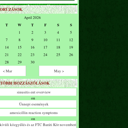
ZORÚZÁSOK
April 2026
T
W
T
F
S
S
1
2
3
4
5
7
8
9
10
11
12
14
15
16
17
18
19
21
22
23
24
25
26
28
29
30
< Mar
May >
TÓBBI HOZZÁSZÓLÁSOK
sinusitis ent overview
on
Ünnepi események
amoxicillin reaction symptoms
on
ívüli közgyűlés és az FTC Baráti Kör novemberi