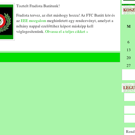
Tisztelt Fradista Barátunk!
KOS
Fradista tervez, az élet máshogy hozza! Az FTC Baráti kör és
az
EEE mozgalom
meghirdetett egy rendezvényt, amelyet a
néhány nappal ezelőttihez képest másképp kell
M
véglegesítenünk.
Olvassa el a teljes cikket »
6
13
20
27
LEGU
Rendk