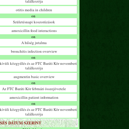
találkozója
otitis media in children
on
Születésnapi koszorúzások
amoxicillin food interactions
on
A hűség jutalma
bronchitis infection overview
on
ívüli közgyűlés és az FTC Baráti Kör novemberi
találkozója
augmentin basic overview
on
Az FTC Baráti Kör februári összejövetele
amoxicillin patient information
on
ívüli közgyűlés és az FTC Baráti Kör novemberi
találkozója
SÉS DÁTUM SZERINT