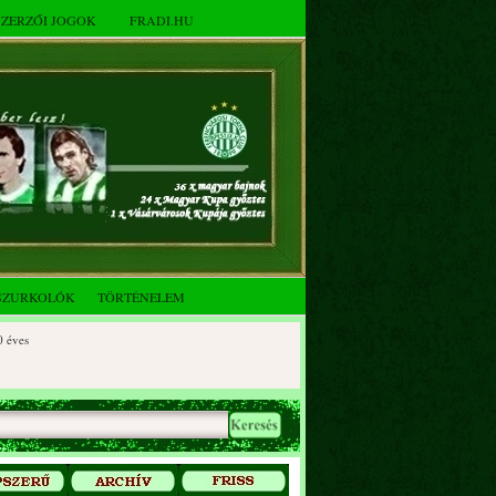
SZERZŐI JOGOK
FRADI.HU
SZURKOLÓK
TÖRTÉNELEM
s
es