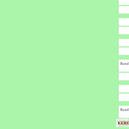
Rendk
Rendk
KERE