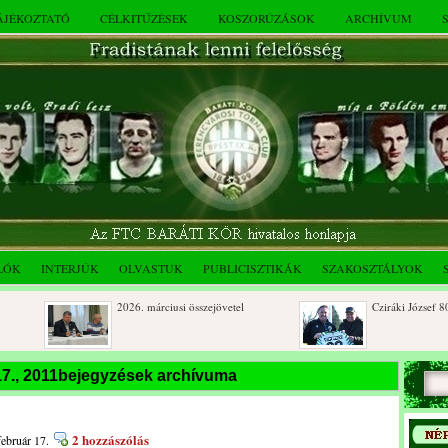
TÁJÉKOZTATÓ
CÉLKITŰZÉSEK
KOSZORÚZÁSOK
ARCHÍVUM
LÓK
INTERJÚK
OLVASTUK
PUBLICISZTIKÁK
SZAKOSZTÁLYOK
2026. márciusi összejövetel
Cziráki József 80 éve
Rendkívüli közgyűlés és a 2025.
Dálnoki József 90 év
 17., 2011bejegyzések archívuma
novemberi összejövetel
2 hozzászólás
február 17.