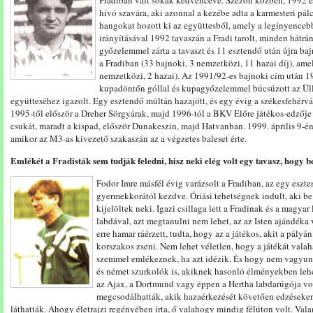
Fradiban vált sokak kedvencévé. Szezon közben, 1992 el
hívó szavára, aki azonnal a kezébe adta a karmesteri pál
hangokat hozott ki az együttesből, amely a legínyencebb
irányításával 1992 tavaszán a Fradi tarolt, minden hátrá
győzelemmel zárta a tavaszt és 11 esztendő után újra baj
a Fradiban (33 bajnoki, 3 nemzetközi, 11 hazai díj), ame
nemzetközi, 2 hazai). Az 1991/92-es bajnoki cím után 19
kupadöntőn góllal és kupagyőzelemmel búcsúzott az Üllő
együtteséhez igazolt. Egy esztendő múltán hazajött, és egy évig a székesfehérvá
1995-től először a Dreher Sörgyárak, majd 1996-tól a BKV Előre játékos-edzője l
csukát, maradt a kispad, először Dunakeszin, majd Hatvanban. 1999. április 9-én
amikor az M3-as kivezető szakaszán az a végzetes baleset érte.
Emlékét a Fradisták sem tudják feledni, hisz neki elég volt egy tavasz, hogy 
Fodor Imre másfél évig varázsolt a Fradiban, az egy eszt
gyermekkorától kezdve. Óriási tehetségnek indult, aki be i
kijelöltek neki. Igazi csillaga lett a Fradinak és a magya
labdával, azt megtanulni nem lehet, az az Isten ajándéka
erre hamar ráérzett, tudta, hogy az a játékos, akit a pály
korszakos zseni. Nem lehet véletlen, hogy a játékát vala
szemmel emlékeznek, ha azt idézik. És hogy nem vagyunk 
és német szurkolók is, akiknek hasonló élményekben lehe
az Ajax, a Dortmund vagy éppen a Hertha labdarúgója vol
megcsodálhatták, akik hazaérkezését követően edzéseke
láthatták. Ahogy életrajzi regényében írta, ő valahogy mindig félúton volt. Val