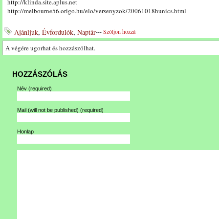
http://klinda.site.aplus.net
http://melbourne56.origo.hu/elo/versenyzok/20061018hunics.html
Ajánljuk
,
Évfordulók
,
Naptár
---
Szóljon hozzá
A végére ugorhat és hozzászólhat.
HOZZÁSZÓLÁS
Név
(required)
Mail (will not be published)
(required)
Honlap