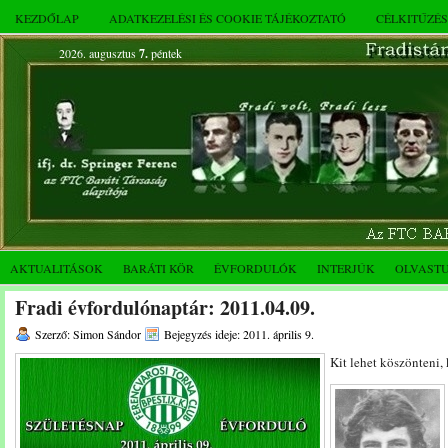
KEZDŐLAP
ADATKEZELÉSI ÉS COOKIE TÁJÉKOZTATÓ
CÉLKITŰZÉ
2026. augusztus
7.
péntek
AKTUALITÁSOK
BARÁTI KÖR
ÉVFORDULÓK
INTERJÚK
OLVAST
Fradi évfordulónaptár: 2011.04.09.
Szerző: Simon Sándor
Bejegyzés ideje: 2011. április 9.
Kit lehet köszönteni,