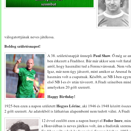
válogatottjának neves játékosa.
Boldog születésnapot!
Paul Shaw
A 38. születésnapját ünnepli
. Ő még az a
ben érkezett a Fradihoz. Bár már akkor sem volt fiat
arról, hogy használni tud a Ferencvárosnak. Nem véle
Igaz, már nem úgy játszott, mint amikor az Arsenal fu
hasznára volt a csapatnak. Később, az NB I-ben egyre
első NB I-es év után távozott. A Fradi színeiben min
amelyeken 20 gólt szerzett.
Happy Birthday!
Hegyes Lőrinc
1925-ben ezen a napon született
, aki 1946 és 1948 között össze
2 gólt szerzett. Az adatokból is láthatóan alapemberré nem tudott válni. A Fradi
Fodor Imre
12 évvel ezelőtt ezen a napon hunyt el
, min
a Honvédban is neves játékos volt, ám a fradisták szere