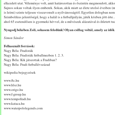
elkezdett utat. Véleménye volt, amit határozottan és őszintén megmondott, akkor
Sajnos sokan voltak ilyen emberek. Sokan, akik miatt az élete utolsó éveiben (
is leírni) szinte teljesen visszavonult a nyilvánosságtól. Egyetlen dologban nem
Szimbolikus jelentőségű, hogy a halál is a futballpályán, játék közben jött érte.
ahol 65 esztendősen is gyermeki hévvel, de a művészek alázatával és ihletett tud
Nyugodj békében Zoli, sohasem feledünk! Olyan csillag voltál, amely az idők 
Simon Sándor
Felhasznált források:
Nagy Béla: Fradisták
Nagy Béla: Fradisták futballmezben 1. 2. 3.
Nagy Béla: Kik játszottak a Fradiban?
Nagy Béla: Fradi futballévszázad
wikipedia bejegyzések
www.ftc.hu
www.hlsz.hu
www.origo.hu
www.f-group.hu
www.tempofradi.hu
www.kataca.hu
www.waterpololegends.com