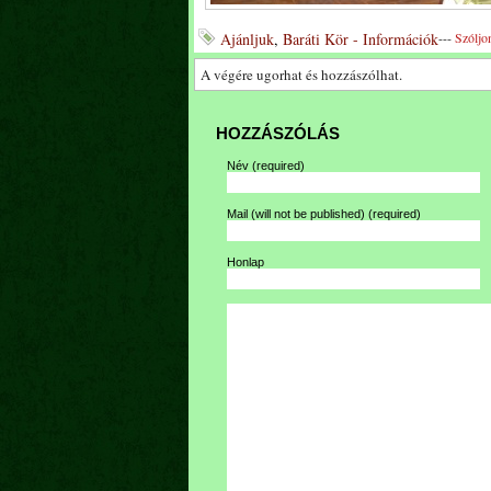
Ajánljuk
,
Baráti Kör - Információk
---
Szóljo
A végére ugorhat és hozzászólhat.
HOZZÁSZÓLÁS
Név
(required)
Mail (will not be published)
(required)
Honlap