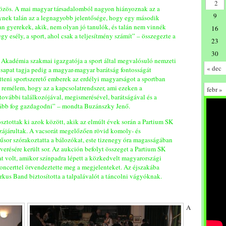
2
 közös. A mai magyar társadalomból nagyon hiányoznak az a
9
elynek talán az a legnagyobb jelentősége, hogy egy második
an gyerekek, akik, nem olyan jó tanulók, és talán nem vinnék
16
y esély, a sport, ahol csak a teljesítmény számít” – összegezte a
23
30
 Akadémia szakmai igazgatója a sport által megvalósuló nemzeti
« dec
csapat tagja pedig a magyar-magyar barátság fontosságát
tteni sportszerető emberek az erdélyi magyarságot a sportban
s remélem, hogy az a kapcsolatrendszer, ami ezeken a
febr »
további találkozójával, megismerésével, barátságával és a
vább fog gazdagodni” – mondta Buzánszky Jenő.
ztottak ki azok között, akik az elmúlt évek során a Partium SK
járultak. A vacsorát megelőzően rövid komoly- és
űsor szórakoztatta a bálozókat, este tizenegy óra magasságában
verésére került sor. Az aukción befolyt összeget a Partium SK
nat volt, amikor színpadra lépett a közkedvelt magyarországi
oncerttel örvendeztette meg a megjelenteket. Az éjszakába
kus Band biztosította a talpalávalót a táncolni vágyóknak.
A