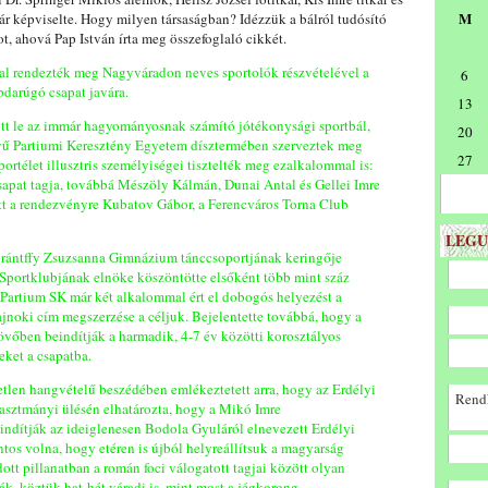
M
r képviselte. Hogy milyen társaságban? Idézzük a bálról tudósító
t, ahová Pap István írta meg összefoglaló cikkét.
l rendezték meg Nagyváradon neves sportolók részvételével a
6
bdarúgó csapat javára.
13
ott le az immár hagyományosnak számító jótékonysági sportbál,
20
lyű Partiumi Keresztény Egyetem dísztermében szerveztek meg
27
ortélet illusztris személyiségei tisztelték meg ezalkalommal is:
sapat tagja, továbbá Mészöly Kálmán, Dunai Antal és Gellei Imre
ött a rendezvényre Kubatov Gábor, a Ferencváros Torna Club
LEGU
Lorántffy Zsuzsanna Gimnázium tánccsoportjának keringője
Sportklubjának elnöke köszöntötte elsőként több mint száz
 Partium SK már két alkalommal ért el dobogós helyezést a
ajnoki cím megszerzése a céljuk. Bejelentette továbbá, hogy a
jövőben beindítják a harmadik, 4-7 év közötti korosztályos
eket a csapatba.
etlen hangvételű beszédében emlékeztetett arra, hogy az Erdélyi
Rendk
asztmányi ülésén elhatározta, hogy a Mikó Imre
 indítják az ideiglenesen Bodola Gyuláról elnevezett Erdélyi
ontos volna, hogy etéren is újból helyreállítsuk a magyarság
ott pillanatban a román foci válogatott tagjai között olyan
ák, köztük hat-hét váradi is, mint most a jégkorong