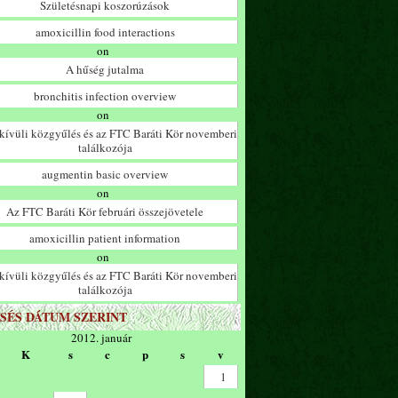
Születésnapi koszorúzások
amoxicillin food interactions
on
A hűség jutalma
bronchitis infection overview
on
ívüli közgyűlés és az FTC Baráti Kör novemberi
találkozója
augmentin basic overview
on
Az FTC Baráti Kör februári összejövetele
amoxicillin patient information
on
ívüli közgyűlés és az FTC Baráti Kör novemberi
találkozója
SÉS DÁTUM SZERINT
2012. január
K
s
c
p
s
v
1