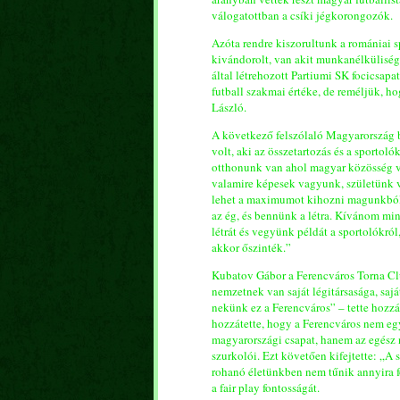
válogatottban a csíki jégkorongozók.
Azóta rendre kiszorultunk a romániai sp
kivándorolt, van akit munkanélküliség
által létrehozott Partiumi SK focicsapa
futball szakmai értéke, de reméljük, ho
László.
A következő felszólaló Magyarország b
volt, aki az összetartozás és a sportol
otthonunk van ahol magyar közösség v
valamire képesek vagyunk, születünk 
lehet a maximumot kihozni magunkból.”
az ég, és bennünk a létra. Kívánom mi
létrát és vegyünk példát a sportolókró
akkor őszinték.”
Kubatov Gábor a Ferencváros Torna Clu
nemzetnek van saját légitársasága, saj
nekünk ez a Ferencváros” – tette hozzá
hozzátette, hogy a Ferencváros nem egy
magyarországi csapat, hanem az egész
szurkolói. Ezt követően kifejtette: „A
rohanó életünkben nem tűnik annyira fo
a fair play fontosságát.