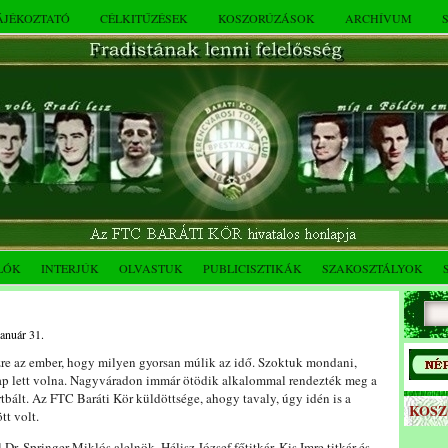
TÁJÉKOZTATÓ
CÉLKITŰZÉSEK
KOSZORÚZÁSOK
ARCHÍVUM
LÓK
INTERJÚK
OLVASTUK
PUBLICISZTIKÁK
SZAKOSZTÁLYOK
január 31.
zre az ember, hogy milyen gyorsan múlik az idő. Szoktuk mondani,
ap lett volna. Nagyváradon immár ötödik alkalommal rendezték meg a
tbált. Az FTC Baráti Kör küldöttsége, ahogy tavaly, úgy idén is a
KOS
t volt.
 Dr. Springer Miklós alelnök, Hélisz József főtitkár, Kis Imre titkár és