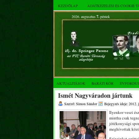
KEZDŐLAP
ADATKEZELÉSI ÉS COOKIE 
2026. augusztus
7.
péntek
AKTUALITÁSOK
BARÁTI KÖR
ÉVFORDU
Ismét Nagyváradon jártunk
Szerző: Simon Sándor
Bejegyzés ideje: 2012. 
Ilyenkor veszi és
mintha csak tegn
jótékonysági spor
meghívottak közöt
Színeinket ezúttal