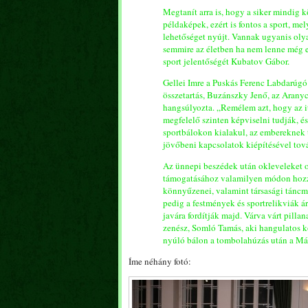
Megtanít arra is, hogy a siker mindig
példaképek, ezért is fontos a sport, m
lehetőséget nyújt. Vannak ugyanis oly
semmire az életben ha nem lenne még eg
sport jelentőségét Kubatov Gábor.
Gellei Imre a Puskás Ferenc Labdarúgó
összetartás, Buzánszky Jenő, az Arany
hangsúlyozta. „Remélem azt, hogy az i
megfelelő szinten képviselni tudják, é
sportbálokon kialakul, az embereknek 
jövőbeni kapcsolatok kiépítésével to
Az ünnepi beszédek után okleveleket os
támogatásához valamilyen módon hozzá
könnyűzenei, valamint társasági táncm
pedig a festmények és sportrelikviák ár
javára fordítják majd. Várva várt pilla
zenész, Somló Tamás, aki hangulatos k
nyúló bálon a tombolahúzás után a Már
Íme néhány fotó: