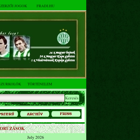
SZERZŐI JOGOK
FRADI.HU
SZURKOLÓK
TÖRTÉNELEM
ZORÚZÁSOK
July 2026