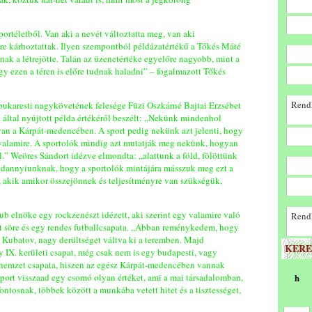
ortéletből. Van aki a nevét változtatta meg, van aki
re kárhoztattak. Ilyen szempontból példázatértékű a Tőkés Máté
tnak a létrejötte. Talán az üzenetértéke egyelőre nagyobb, mint a
gy ezen a téren is előre tudnak haladni” – fogalmazott Tőkés
Rendk
ukaresti nagykövetének felesége Füzi Oszkárné Bajtai Erzsébet
ók által nyújtott példa értékéről beszélt: „Nekünk mindenhol
an a Kárpát-medencében. A sport pedig nekünk azt jelenti, hogy
valamire. A sportolók mindig azt mutatják meg nekünk, hogyan
 Weöres Sándort idézve elmondta: „alattunk a föld, fölöttünk
ndannyiunknak, hogy a sportolók mintájára másszuk meg ezt a
l, akik amikor összejönnek és teljesítményre van szükségük,
b elnöke egy rockzenészt idézett, aki szerint egy valamire való
Rendk
át söre és egy rendes futballcsapata. „Abban reménykedem, hogy
 Kubatov, nagy derültséget váltva ki a teremben. Majd
KERE
 IX. kerületi csapat, még csak nem is egy budapesti, vagy
 nemzet csapata, hiszen az egész Kárpát-medencében vannak
 sport visszaad egy csomó olyan értéket, ami a mai társadalomban,
h
ntosnak, többek között a munkába vetett hitet és a tisztességet,