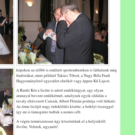
képeken az előbb is említett sportembereken is láthatunk még
fradistákat, mint például Takács Tibort, a Nagy Béla Fradi
Hagyományőrző egyesület elnökét vagy éppen Kű Lajost.
A Baráti Kör a licitre is adott emléktárgyat, egy olyan
arannyal bevont emlékérmét, amelynek egyik oldalán a
tavaly eltávozott Császár, Albert Flórián portréja volt látható.
Az érme licitjét nagy érdeklődés kísérte, a befolyt összeggel
így mi is támogatni tudtuk a nemes célt.
A végén természetesen úgy köszöntünk el a helyiektől:
Jövőre, Veletek, ugyanitt!