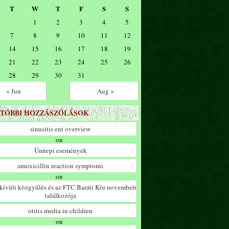
T
W
T
F
S
S
1
2
3
4
5
7
8
9
10
11
12
14
15
16
17
18
19
21
22
23
24
25
26
28
29
30
31
< Jun
Aug >
TÓBBI HOZZÁSZÓLÁSOK
sinusitis ent overview
on
Ünnepi események
amoxicillin reaction symptoms
on
ívüli közgyűlés és az FTC Baráti Kör novemberi
találkozója
otitis media in children
on