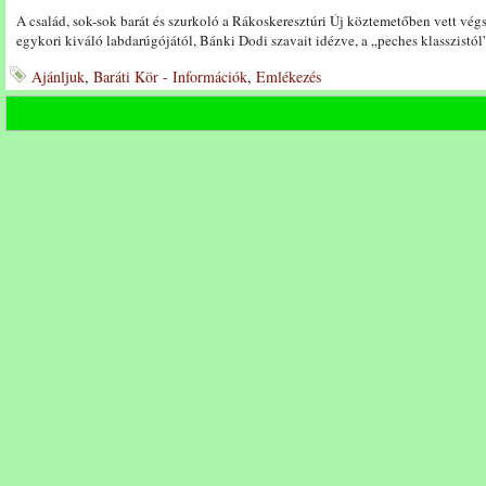
A család, sok-sok barát és szurkoló a Rákoskeresztúri Új köztemetőben vett vég
egykori kiváló labdarúgójától, Bánki Dodi szavait idézve, a „peches klasszistól
Ajánljuk
,
Baráti Kör - Információk
,
Emlékezés