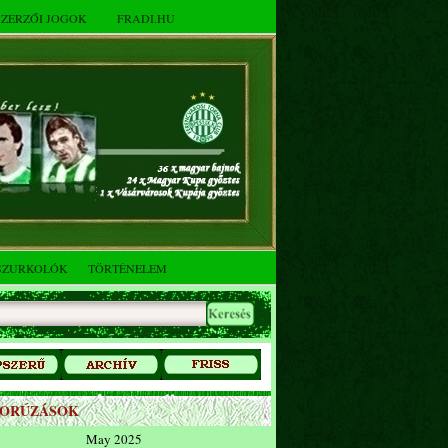
SZERZŐI JOGOK
FRADI.HU
SZURKOLÓK
TÖRTÉNELEM
ZORÚZÁSOK
May 2025