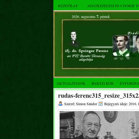
KEZDŐLAP
ADATKEZELÉSI ÉS COOKIE 
2026. augusztus
7.
péntek
AKTUALITÁSOK
BARÁTI KÖR
ÉVFORDU
rudas-ferenc315_resize_315x2
Szerző: Simon Sándor
Bejegyzés ideje: 2016. 