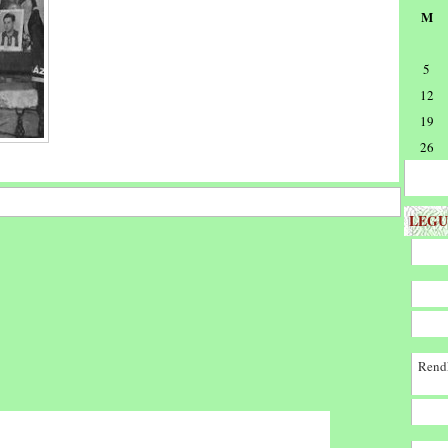
M
5
12
19
26
LEGU
Rendk