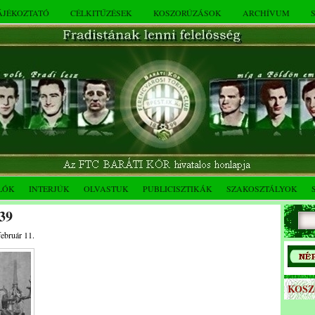
TÁJÉKOZTATÓ
CÉLKITŰZÉSEK
KOSZORÚZÁSOK
ARCHÍVUM
LÓK
INTERJÚK
OLVASTUK
PUBLICISZTIKÁK
SZAKOSZTÁLYOK
39
február 11.
KOS