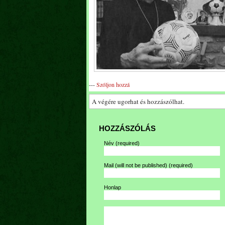
---
Szóljon hozzá
A végére ugorhat és hozzászólhat.
HOZZÁSZÓLÁS
Név
(required)
Mail (will not be published)
(required)
Honlap