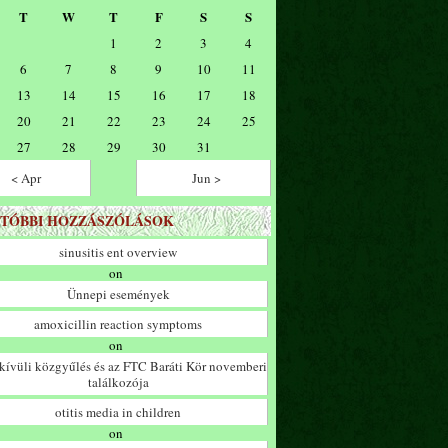
T
W
T
F
S
S
1
2
3
4
6
7
8
9
10
11
13
14
15
16
17
18
20
21
22
23
24
25
27
28
29
30
31
< Apr
Jun >
TÓBBI HOZZÁSZÓLÁSOK
sinusitis ent overview
on
Ünnepi események
amoxicillin reaction symptoms
on
ívüli közgyűlés és az FTC Baráti Kör novemberi
találkozója
otitis media in children
on