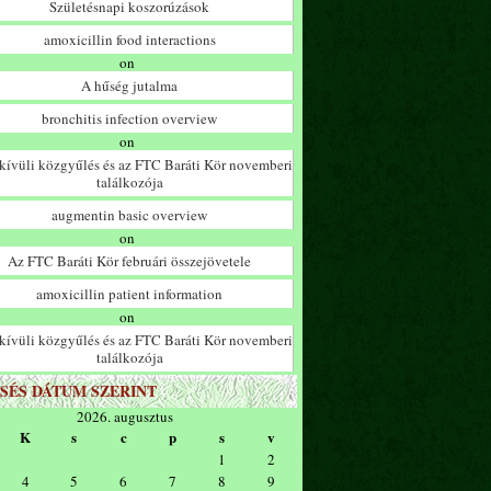
Születésnapi koszorúzások
amoxicillin food interactions
on
A hűség jutalma
bronchitis infection overview
on
ívüli közgyűlés és az FTC Baráti Kör novemberi
találkozója
augmentin basic overview
on
Az FTC Baráti Kör februári összejövetele
amoxicillin patient information
on
ívüli közgyűlés és az FTC Baráti Kör novemberi
találkozója
SÉS DÁTUM SZERINT
2026. augusztus
K
s
c
p
s
v
1
2
4
5
6
7
8
9