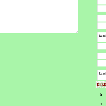
Rendk
Rendk
KERE
h
3