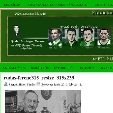
KEZDŐLAP
ADATKEZELÉSI ÉS COOKIE TÁJÉKOZTATÓ
CÉLKITŰZÉ
2026. augusztus
10.
hétfő
AKTUALITÁSOK
BARÁTI KÖR
ÉVFORDULÓK
INTERJÚK
OLVAST
rudas-ferenc315_resize_315x239
Szerző: Simon Sándor
Bejegyzés ideje: 2016. február 11.