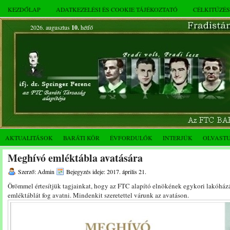
KEZDŐLAP
ADATKEZELÉSI ÉS COOKIE TÁJÉKOZTATÓ
CÉLKITŰZÉ
2026. augusztus
10.
hétfő
AKTUALITÁSOK
BARÁTI KÖR
ÉVFORDULÓK
INTERJÚK
OLVAST
Meghívó emléktábla avatására
Szerző: Admin
Bejegyzés ideje: 2017. április 21.
Örömmel értesítjük tagjainkat, hogy az FTC alapító elnökének egykori lakóhá
emléktáblát fog avatni. Mindenkit szeretettel várunk az avatáson.