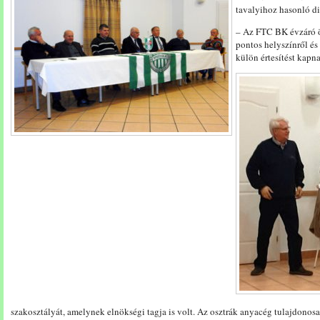
tavalyihoz hasonló d
– Az FTC BK évzáró 
pontos helyszínről és
külön értesítést kapn
szakosztályát, amelynek elnökségi tagja is volt. Az osztrák anyacég tulajdonosa 