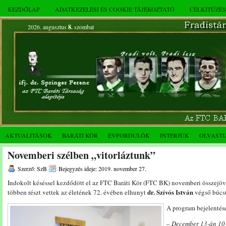
KEZDŐLAP
ADATKEZELÉSI ÉS COOKIE TÁJÉKOZTATÓ
CÉLKITŰZÉ
2026. augusztus
8.
szombat
AKTUALITÁSOK
BARÁTI KÖR
ÉVFORDULÓK
INTERJÚK
OLVAST
Novemberi szélben „vitorláztunk”
Szerző: SzB
Bejegyzés ideje: 2019. november 27.
Indokolt késéssel kezdődött el az FTC Baráti Kör (FTC BK) novemberi összejöve
dr. Szívós István
többen részt vettek az életének 72. évében elhunyt
végső búcsú
A program bejelentés
–
December 13-án 10 