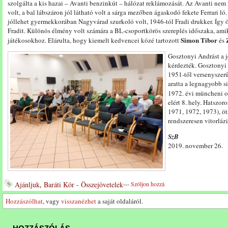
szolgálta a kis hazai – Avanti benzinkút – hálózat reklámozását. Az Avanti n
volt, a bal lábszáron jól látható volt a sárga mezőben ágaskodó fekete Ferrari 
jóllehet gyermekkorában Nagyvárad szurkoló volt, 1946-tól Fradi drukker. Így ö
Fradit. Különös élmény volt számára a BL-csoportkörös szereplés időszaka, amik
Simon Tibor
játékosokhoz. Elárulta, hogy kiemelt kedvencei közé tartozott
és
Gosztonyi Andrást a j
kérdezték. Gosztonyi 
1951-től versenyszerű
aratta a legnagyobb s
1972. évi müncheni 
elért 8. hely. Hatszo
1971, 1972, 1973), öt
rendszeresen vitorláz
SzB
2019. november 26.
Ajánljuk
,
Baráti Kör - Összejövetelek
---
Szóljon hozzá
Hozzászólhat
, vagy
visszanézhet
a saját oldaláról.