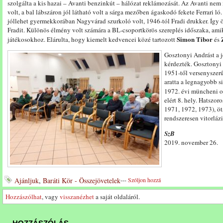
szolgálta a kis hazai – Avanti benzinkút – hálózat reklámozását. Az Avanti n
volt, a bal lábszáron jól látható volt a sárga mezőben ágaskodó fekete Ferrari 
jóllehet gyermekkorában Nagyvárad szurkoló volt, 1946-tól Fradi drukker. Így ö
Fradit. Különös élmény volt számára a BL-csoportkörös szereplés időszaka, amik
Simon Tibor
játékosokhoz. Elárulta, hogy kiemelt kedvencei közé tartozott
és
Gosztonyi Andrást a j
kérdezték. Gosztonyi 
1951-től versenyszerű
aratta a legnagyobb s
1972. évi müncheni 
elért 8. hely. Hatszo
1971, 1972, 1973), öt
rendszeresen vitorláz
SzB
2019. november 26.
Ajánljuk
,
Baráti Kör - Összejövetelek
---
Szóljon hozzá
Hozzászólhat
, vagy
visszanézhet
a saját oldaláról.