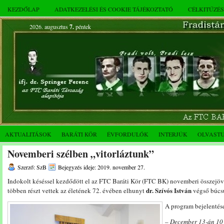
KEZDŐLAP
ADATKEZELÉSI ÉS COOKIE TÁJÉKOZTATÓ
CÉLKITŰZÉ
2026. augusztus
7.
péntek
AKTUALITÁSOK
BARÁTI KÖR
ÉVFORDULÓK
INTERJÚK
OLVAST
Novemberi szélben „vitorláztunk”
Szerző: SzB
Bejegyzés ideje: 2019. november 27.
Indokolt késéssel kezdődött el az FTC Baráti Kör (FTC BK) novemberi összejöve
dr. Szívós István
többen részt vettek az életének 72. évében elhunyt
végső búcsú
A program bejelentés
–
December 13-án 10 