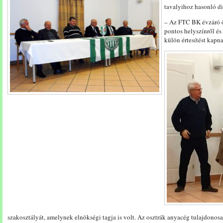
tavalyihoz hasonló d
– Az FTC BK évzáró 
pontos helyszínről és
külön értesítést kapn
szakosztályát, amelynek elnökségi tagja is volt. Az osztrák anyacég tulajdonosa 