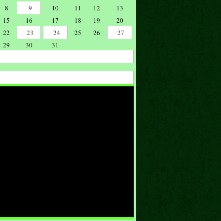
8
9
10
11
12
13
15
16
17
18
19
20
22
23
24
25
26
27
29
30
31