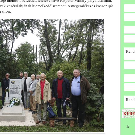
tője mondott beszédet, felelevenítve Kispéter Mihály pályafutásának
rszak vezéralakjának kiemelkedő szerepét. A megemlékezés koszorúját
 síron.
Rendk
Rendk
KERE
h