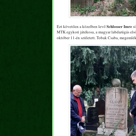
Schlosser Imre
Ezt követően a közelben levő
sí
MTK egykori játékosa, a magyar labdarúgás első 
október 11-én született. Tobak Csaba, megemlé