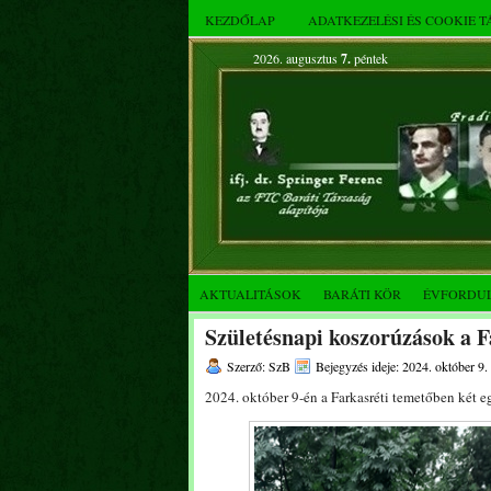
KEZDŐLAP
ADATKEZELÉSI ÉS COOKIE 
2026. augusztus
7.
péntek
AKTUALITÁSOK
BARÁTI KÖR
ÉVFORDU
Születésnapi koszorúzások a 
Szerző: SzB
Bejegyzés ideje: 2024. október 9.
2024. október 9-én a Farkasréti temetőben két 