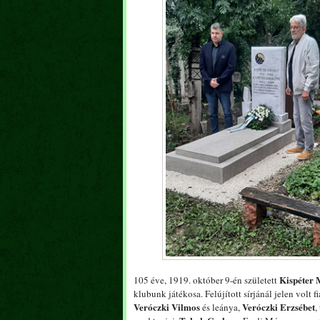
Kispéter 
105 éve, 1919. október 9-én született
klubunk játékosa. Felújított sírjánál jelen volt fi
Veróczki Vilmos
Veróczki Erzsébet
és leánya,
,