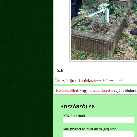
SzB
Ajánljuk
,
Emlékezés
---
Szóljon hozzá
Hozzászólhat
, vagy
visszanézhet
a saját oldaláról
HOZZÁSZÓLÁS
Név
(required)
Mail (will not be published)
(required)