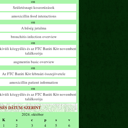
on
Születésnapi koszorúzások
amoxicillin food interactions
on
A hűség jutalma
bronchitis infection overview
on
ívüli közgyűlés és az FTC Baráti Kör novemberi
találkozója
augmentin basic overview
on
Az FTC Baráti Kör februári összejövetele
amoxicillin patient information
on
ívüli közgyűlés és az FTC Baráti Kör novemberi
találkozója
SÉS DÁTUM SZERINT
2024. október
K
s
c
p
s
v
1
2
3
4
5
6