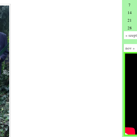
7
14
21
28
« szept
nov »