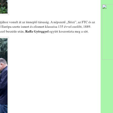
rjához vonult át az ünneplő társaság. A népszerű „Slózi”, az FTC és az
Európa-szerte ismert és elismert klasszisa 135 évvel ezelőtt, 1889.
Raffa Györggyel
kező beszéde után,
együtt koszorúzta meg a sírt.