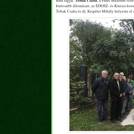
Tobak Csaba
rend tagjai.
, a Fradi Múzeum veze
fontosabb állomásait, az ÉDOSZ- és Kinizsi-ko
Tobak Csaba és ifj. Kispéter Mihály helyezte el a