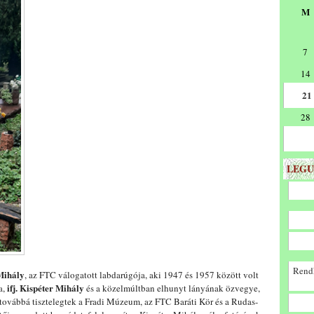
M
7
14
21
28
LEGU
Rendk
Mihály
, az FTC válogatott labdarúgója, aki 1947 és 1957 között volt
ifj. Kispéter
Mihály
a,
és a közelmúltban elhunyt lányának özvegye,
 továbbá tisztelegtek a Fradi Múzeum, az FTC Baráti Kör és a Rudas-