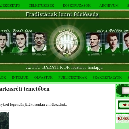
TÁJÉKOZTATÓ
CÉLKITŰZÉSEK
KOSZORÚZÁSOK
ARCHÍVUM
LÓK
INTERJÚK
OLVASTUK
PUBLICISZTIKÁK
SZAKOSZTÁLYOK
Farkasréti temetőben
egykori legendás játékosunkra emlékeztünk.
KOS