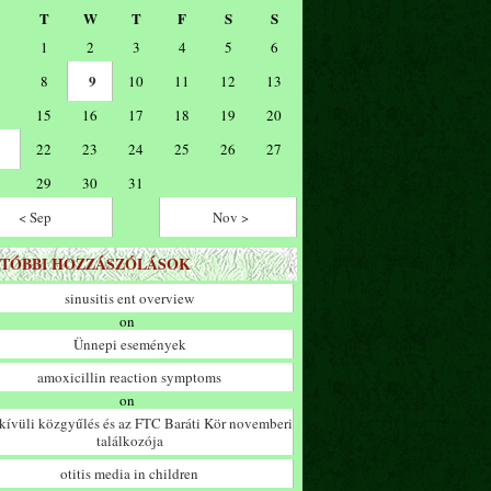
T
W
T
F
S
S
1
2
3
4
5
6
9
8
10
11
12
13
15
16
17
18
19
20
22
23
24
25
26
27
29
30
31
< Sep
Nov >
TÓBBI HOZZÁSZÓLÁSOK
sinusitis ent overview
on
Ünnepi események
amoxicillin reaction symptoms
on
ívüli közgyűlés és az FTC Baráti Kör novemberi
találkozója
otitis media in children