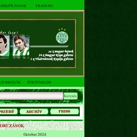
SZERZŐI JOGOK
FRADI.HU
SZURKOLÓK
TÖRTÉNELEM
ZORÚZÁSOK
October 2024