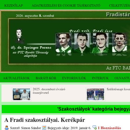
KEZDŐLAP
ADATKEZELÉSI ÉS COOKIE TÁJÉKOZTATÓ
CÉLKITŰZÉ
2026. augusztus
8.
szombat
AKTUALITÁSOK
BARÁTI KÖR
ÉVFORDULÓK
INTERJÚK
OLVAST
2025. decemberi évzáró
Születésnapi koszorúzások
összejövetel
‘Szakosztályok’ kategória bejegy
A Fradi szakosztályai. Kerékpár
1 Hozzászólás
Szerző: Simon Sándor
Bejegyzés ideje: 2019. január 6.