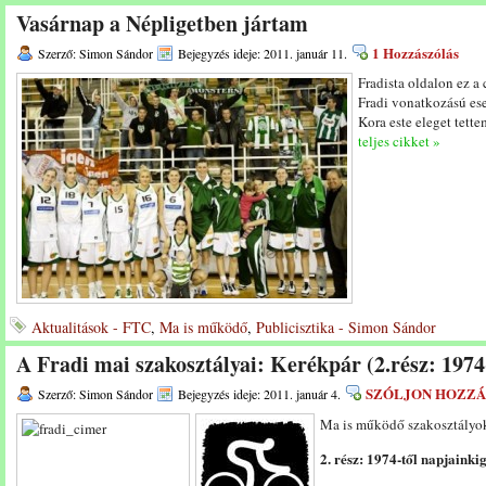
Vasárnap a Népligetben jártam
1 Hozzászólás
Szerző: Simon Sándor
Bejegyzés ideje: 2011. január 11.
Fradista oldalon ez a 
Fradi vonatkozású ese
Kora este eleget tett
teljes cikket »
Aktualitások - FTC
,
Ma is működő
,
Publicisztika - Simon Sándor
A Fradi mai szakosztályai: Kerékpár (2.rész: 1974
SZÓLJON HOZZÁ
Szerző: Simon Sándor
Bejegyzés ideje: 2011. január 4.
Ma is működő szakosztályo
2. rész: 1974-től napjainki