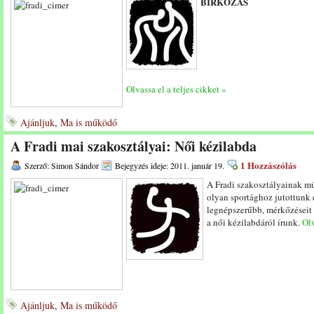
BIRKÓZÁS
Olvassa el a teljes cikket »
Ajánljuk
,
Ma is működő
A Fradi mai szakosztályai: Női kézilabda
1 Hozzászólás
Szerző: Simon Sándor
Bejegyzés ideje: 2011. január 19.
A Fradi szakosztályainak mú
olyan sportághoz jutottunk e
legnépszerűbb, mérkőzéseit 
a női kézilabdáról írunk.
Olv
Ajánljuk
,
Ma is működő