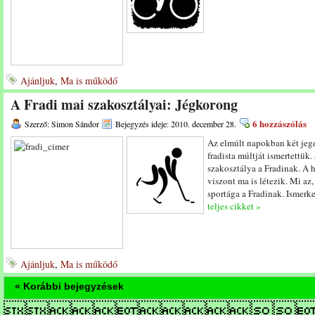
Ajánljuk
,
Ma is működő
A Fradi mai szakosztályai: Jégkorong
6 hozzászólás
Szerző: Simon Sándor
Bejegyzés ideje: 2010. december 28.
Az elmúlt napokban két jege
fradista múltját ismertettük
szakosztálya a Fradinak. A 
viszont ma is létezik. Mi a
sportága a Fradinak. Ismerk
teljes cikket »
Ajánljuk
,
Ma is működő
« Korábbi bejegyzések
