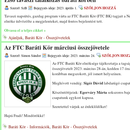
SZÓLJON HOZZÁ
Szerző: SzB
Bejegyzés ideje: 2023. április 1.
Tavaszi napsütés, gazdag program várta az FTC Baráti Kör (FTC BK) tagjait a N
elnöke üdvözölte a megjelenteket, majd fontos bejelentést tett.
Olvassa el a teljes cikket »
Ajánljuk
,
Baráti Kör - Összejövetelek
Az FTC Baráti Kör márciusi összejövetele
SZÓLJON HOZ
Szerző: Simon Sándor
Bejegyzés ideje: 2023. március 24.
Az FTC Baráti Kör elnöksége tájékoztatja a tags
összejövetelt 2023. március 28-án, kedden 17 órak
korábban megszokott, jól ismert helyszínen.
Sigér Dávid
Meghívott vendég:
labdarúgó csapat
Egerváry Márta
Köszöntöttjeink:
sokszoros baj
csapatunk egykori kapusa.
Szeretettel várjuk az érdeklődőket!
Hajrá Fradi! Mindörökké!
Baráti Kör - Információk
,
Baráti Kör - Összejövetelek