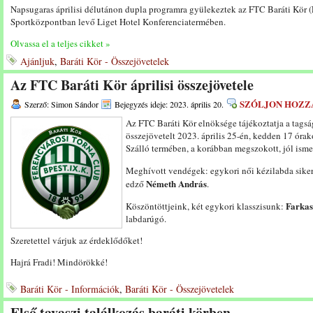
Napsugaras áprilisi délutánon dupla programra gyülekeztek az FTC Baráti Kör
Sportközpontban levő Liget Hotel Konferenciatermében.
Olvassa el a teljes cikket »
Ajánljuk
,
Baráti Kör - Összejövetelek
Az FTC Baráti Kör áprilisi összejövetele
SZÓLJON HOZZ
Szerző: Simon Sándor
Bejegyzés ideje: 2023. április 20.
Az FTC Baráti Kör elnöksége tájékoztatja a tags
összejövetelt 2023. április 25-én, kedden 17 órako
Szálló termében, a korábban megszokott, jól isme
Meghívott vendégek: egykori női kézilabda sike
Németh András
edző
.
Farkas
Köszöntöttjeink, két egykori klasszisunk:
labdarúgó.
Szeretettel várjuk az érdeklődőket!
Hajrá Fradi! Mindörökké!
Baráti Kör - Információk
,
Baráti Kör - Összejövetelek
Első tavaszi találkozás baráti körben