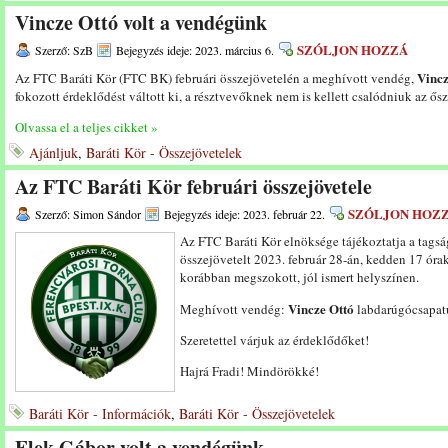
Vincze Ottó volt a vendégünk
SZÓLJON HOZZÁ
Szerző: SzB
Bejegyzés ideje: 2023. március 6.
Vincz
Az FTC Baráti Kör (FTC BK) februári összejövetelén a meghívott vendég,
fokozott érdeklődést váltott ki, a résztvevőknek nem is kellett csalódniuk az ős
Olvassa el a teljes cikket »
Ajánljuk
,
Baráti Kör - Összejövetelek
Az FTC Baráti Kör februári összejövetele
SZÓLJON HOZ
Szerző: Simon Sándor
Bejegyzés ideje: 2023. február 22.
Az FTC Baráti Kör elnöksége tájékoztatja a tags
összejövetelt 2023. február 28-án, kedden 17 órako
korábban megszokott, jól ismert helyszínen.
Vincze Ottó
Meghívott vendég:
labdarúgócsapatu
Szeretettel várjuk az érdeklődőket!
Hajrá Fradi! Mindörökké!
Baráti Kör - Információk
,
Baráti Kör - Összejövetelek
Elek Gábor volt a vendégünk