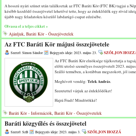
A hosszú nyári szünet után találkoztak az FTC Baráti Kör (FTC BK) tagjai a Nép
később kezdődő összejövetel lehetővé tette, hogy az érdeklődők egy rövid idei
újabb nagy feladatokra készülő labdarúgó csapat edzésébe.
Olvassa el a teljes cikket »
Ajánljuk
,
Baráti Kör - Összejövetelek
Az FTC Baráti Kör májusi összejövetele
SZÓLJON HOZZ
Szerző: Simon Sándor
Bejegyzés ideje: 2023. május 23.
Az FTC Baráti Kör elnöksége tájékoztatja a tagsá
előtti utolsó személyes összejövetelt 2023. május
Szálló termében, a korábban megszokott, jól isme
Telek András
Meghívott vendég:
.
Szeretettel várjuk az érdeklődőket!
Hajrá Fradi! Mindörökké!
Baráti Kör - Információk
,
Baráti Kör - Összejövetelek
Baráti közgyűlés és összejövetel
SZÓLJON HOZZÁ
Szerző: SzB
Bejegyzés ideje: 2023. május 3.