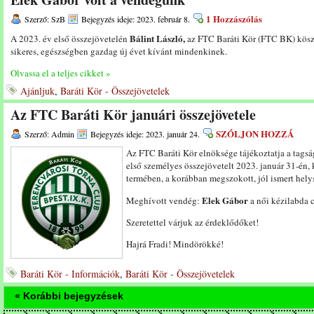
1 Hozzászólás
Szerző: SzB
Bejegyzés ideje: 2023. február 8.
Bálint László,
A 2023. év első összejövetelén
az FTC Baráti Kör (FTC BK) köszö
sikeres, egészségben gazdag új évet kívánt mindenkinek.
Olvassa el a teljes cikket »
Ajánljuk
,
Baráti Kör - Összejövetelek
Az FTC Baráti Kör januári összejövetele
SZÓLJON HOZZÁ
Szerző: Admin
Bejegyzés ideje: 2023. január 24.
Az FTC Baráti Kör elnöksége tájékoztatja a tags
első személyes összejövetelt 2023. január 31-én, 
termében, a korábban megszokott, jól ismert hely
Elek Gábor
Meghívott vendég:
a női kézilabda 
Szeretettel várjuk az érdeklődőket!
Hajrá Fradi! Mindörökké!
Baráti Kör - Információk
,
Baráti Kör - Összejövetelek
« Korábbi bejegyzések