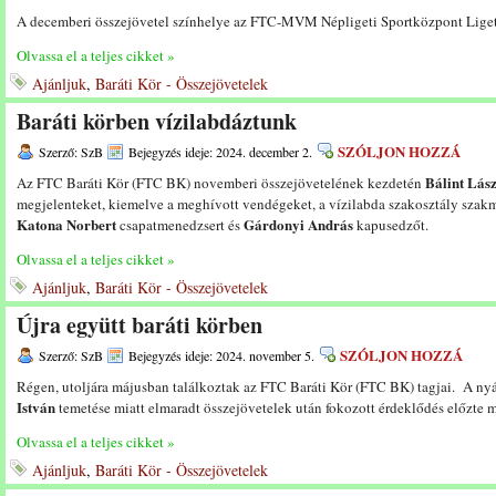
A decemberi összejövetel színhelye az FTC-MVM Népligeti Sportközpont Liget 
Olvassa el a teljes cikket »
Ajánljuk
,
Baráti Kör - Összejövetelek
Baráti körben vízilabdáztunk
SZÓLJON HOZZÁ
Szerző: SzB
Bejegyzés ideje: 2024. december 2.
Bálint Lás
Az FTC Baráti Kör (FTC BK) novemberi összejövetelének kezdetén
megjelenteket, kiemelve a meghívott vendégeket, a vízilabda szakosztály szakm
Katona Norbert
Gárdonyi András
csapatmenedzsert és
kapusedzőt.
Olvassa el a teljes cikket »
Ajánljuk
,
Baráti Kör - Összejövetelek
Újra együtt baráti körben
SZÓLJON HOZZÁ
Szerző: SzB
Bejegyzés ideje: 2024. november 5.
Régen, utoljára májusban találkoztak az FTC Baráti Kör (FTC BK) tagjai. A nyár
István
temetése miatt elmaradt összejövetelek után fokozott érdeklődés előzte m
Olvassa el a teljes cikket »
Ajánljuk
,
Baráti Kör - Összejövetelek