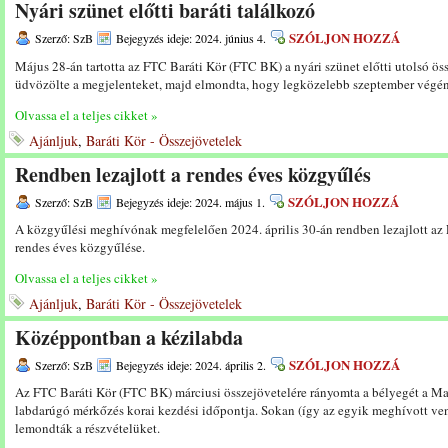
Nyári szünet előtti baráti találkozó
SZÓLJON HOZZÁ
Szerző: SzB
Bejegyzés ideje: 2024. június 4.
Május 28-án tartotta az FTC Baráti Kör (FTC BK) a nyári szünet előtti utolsó ös
üdvözölte a megjelenteket, majd elmondta, hogy legközelebb szeptember végén 
Olvassa el a teljes cikket »
Ajánljuk
,
Baráti Kör - Összejövetelek
Rendben lezajlott a rendes éves közgyűlés
SZÓLJON HOZZÁ
Szerző: SzB
Bejegyzés ideje: 2024. május 1.
A közgyűlési meghívónak megfelelően 2024. április 30-án rendben lezajlott az
rendes éves közgyűlése.
Olvassa el a teljes cikket »
Ajánljuk
,
Baráti Kör - Összejövetelek
Középpontban a kézilabda
SZÓLJON HOZZÁ
Szerző: SzB
Bejegyzés ideje: 2024. április 2.
Az FTC Baráti Kör (FTC BK) márciusi összejövetelére rányomta a bélyegét a 
labdarúgó mérkőzés korai kezdési időpontja. Sokan (így az egyik meghívott vend
lemondták a részvételüket.