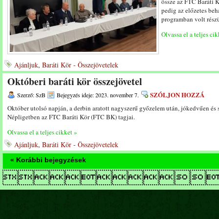
össze az FTC Baráti 
pedig az előzetes be
programban volt rész
Olvassa el a teljes cik
Ajánljuk
,
Baráti Kör - Összejövetelek
Októberi baráti kör összejövetel
SZÓLJON HOZZÁ
Szerző: SzB
Bejegyzés ideje: 2023. november 7.
Október utolsó napján, a derbin aratott nagyszerű győzelem után, jókedvűen és
Népligetben az FTC Baráti Kör (FTC BK) tagjai.
Olvassa el a teljes cikket »
Ajánljuk
,
Baráti Kör - Összejövetelek
« Korábbi bejegyzések
