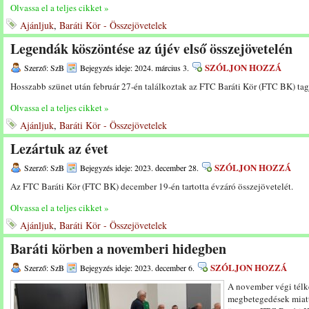
Olvassa el a teljes cikket »
Ajánljuk
,
Baráti Kör - Összejövetelek
Legendák köszöntése az újév első összejövetelén
SZÓLJON HOZZÁ
Szerző: SzB
Bejegyzés ideje: 2024. március 3.
Hosszabb szünet után február 27-én találkoztak az FTC Baráti Kör (FTC BK) tag
Olvassa el a teljes cikket »
Ajánljuk
,
Baráti Kör - Összejövetelek
Lezártuk az évet
SZÓLJON HOZZÁ
Szerző: SzB
Bejegyzés ideje: 2023. december 28.
Az FTC Baráti Kör (FTC BK) december 19-én tartotta évzáró összejövetelét.
Olvassa el a teljes cikket »
Ajánljuk
,
Baráti Kör - Összejövetelek
Baráti körben a novemberi hidegben
SZÓLJON HOZZÁ
Szerző: SzB
Bejegyzés ideje: 2023. december 6.
A november végi télk
megbetegedések miatt