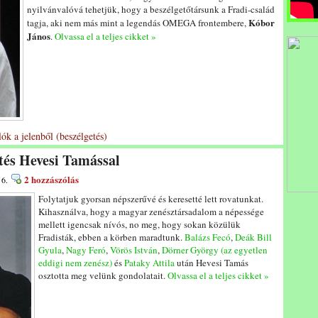
nyilvánvalóvá tehetjük, hogy a beszélgetőtársunk a Fradi-család
Kóbor
tagja, aki nem más mint a legendás OMEGA frontembere,
János
.
Olvassa el a teljes cikket »
ók a jelenből (beszélgetés)
etés Hevesi Tamással
2 hozzászólás
 6.
Folytatjuk gyorsan népszerűvé és keresetté lett rovatunkat.
Kihasználva, hogy a magyar zenésztársadalom a népessége
mellett igencsak nívós, no meg, hogy sokan közülük
Fradisták, ebben a körben maradtunk.
Balázs Fecó
,
Deák Bill
Gyula
,
Nagy Feró
,
Vörös István
,
Dörner György (az egyetlen
eddigi nem zenész)
és
Pataky Attila
után Hevesi Tamás
osztotta meg velünk gondolatait.
Olvassa el a teljes cikket »