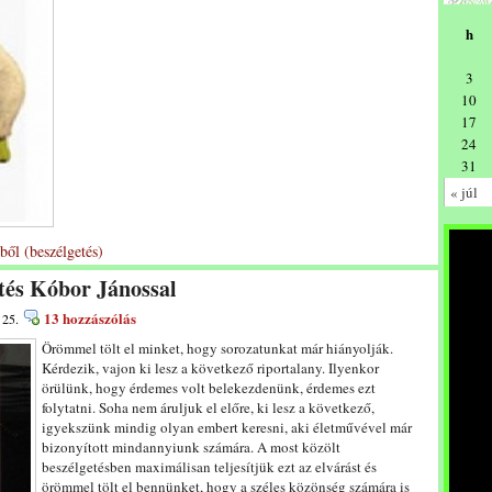
h
3
10
17
24
31
« júl
ből (beszélgetés)
etés Kóbor Jánossal
13 hozzászólás
 25.
Örömmel tölt el minket, hogy sorozatunkat már hiányolják.
Kérdezik, vajon ki lesz a következő riportalany. Ilyenkor
örülünk, hogy érdemes volt belekezdenünk, érdemes ezt
folytatni. Soha nem áruljuk el előre, ki lesz a következő,
igyekszünk mindig olyan embert keresni, aki életművével már
bizonyított mindannyiunk számára. A most közölt
beszélgetésben maximálisan teljesítjük ezt az elvárást és
örömmel tölt el bennünket, hogy a széles közönség számára is