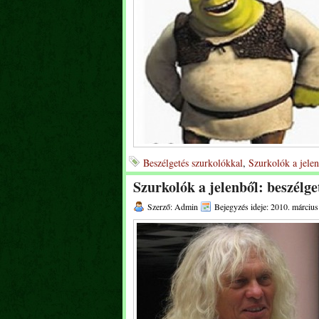
Beszélgetés szurkolókkal
,
Szurkolók a jelen
Szurkolók a jelenből: beszélg
Szerző: Admin
Bejegyzés ideje: 2010. március