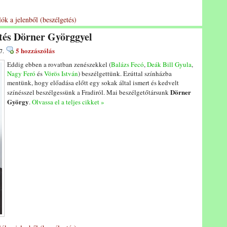
ók a jelenből (beszélgetés)
etés Dörner Györggyel
5 hozzászólás
7.
Eddig ebben a rovatban zenészekkel (
Balázs Fecó
,
Deák Bill Gyula
,
Nagy Feró
és
Vörös István
) beszélgettünk. Ezúttal színházba
mentünk, hogy előadása előtt egy sokak által ismert és kedvelt
Dörner
színésszel beszélgessünk a Fradiról. Mai beszélgetőtársunk
György
.
Olvassa el a teljes cikket »