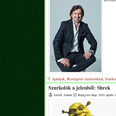
Követke
Ajánljuk
,
Beszélgetés szurkolókkal
,
Szurkol
Szurkolók a jelenből: Shrek
Szerző: Admin
Bejegyzés ideje: 2010. április 1