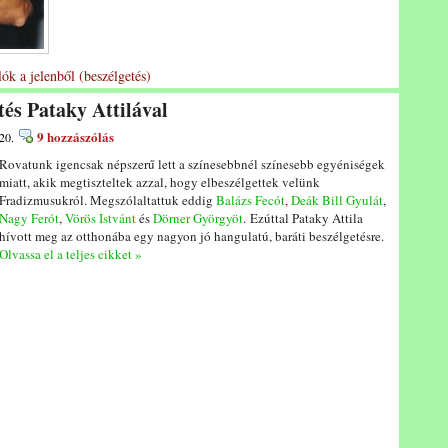
ók a jelenből (beszélgetés)
tés Pataky Attilával
9 hozzászólás
20.
Rovatunk igencsak népszerű lett a színesebbnél színesebb egyéniségek
miatt, akik megtiszteltek azzal, hogy elbeszélgettek velünk
Fradizmusukról. Megszólaltattuk eddig
Balázs Fecót
,
Deák Bill Gyulát
,
Nagy Ferót
,
Vörös Istvánt
és
Dörner Györgyöt
. Ezúttal Pataky Attila
hívott meg az otthonába egy nagyon jó hangulatú, baráti beszélgetésre.
Olvassa el a teljes cikket »