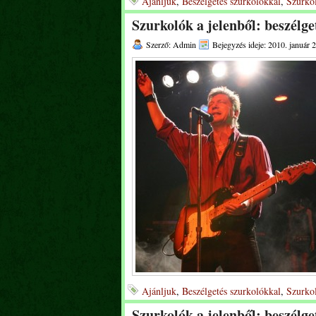
Ajánljuk
,
Beszélgetés szurkolókkal
,
Szurkol
Szurkolók a jelenből: beszélge
Szerző: Admin
Bejegyzés ideje: 2010. január 2
Ajánljuk
,
Beszélgetés szurkolókkal
,
Szurkol
Szurkolók a jelenből: beszélg