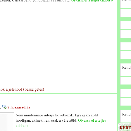
zzenek Csiszár Jenő gondolatai a Fradiról …
Olvassa el a teljes cikket »
Rendk
ók a jelenből (beszélgetés)
7 hozzászólás
.
Rendk
Nem mindennapi interjú következik. Egy igazi zöld
hooligan, akinek nem csak a vére zöld.
Olvassa el a teljes
cikket »
KERE