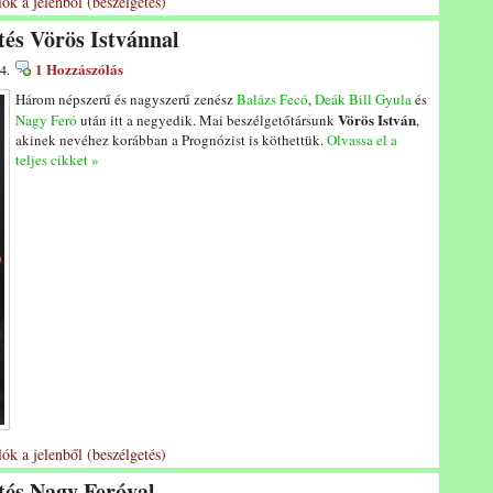
ók a jelenből (beszélgetés)
tés Vörös Istvánnal
1 Hozzászólás
4.
Három népszerű és nagyszerű zenész
Balázs Fecó
,
Deák Bill Gyula
és
Vörös István
Nagy Feró
után itt a negyedik. Mai beszélgetőtársunk
,
akinek nevéhez korábban a Prognózist is köthettük.
Olvassa el a
teljes cikket »
ók a jelenből (beszélgetés)
etés Nagy Feróval