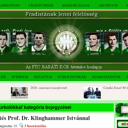
TÁJÉKOZTATÓ
CÉLKITŰZÉSEK
KOSZORÚZÁSOK
ARCHÍVUM
LÓK
INTERJÚK
OLVASTUK
PUBLICISZTIKÁK
SZAKOSZTÁLYOK
2026. márciusi összejövetel
Cziráki József 80 éves
Rendkívüli közgyűlés és a 2025.
Dálnoki József 90 éves
urkolókkal’ kategória bejegyzései
novemberi összejövetel
etés Prof. Dr. Klinghammer Istvánnal
3 hozzászólás
augusztus 15.