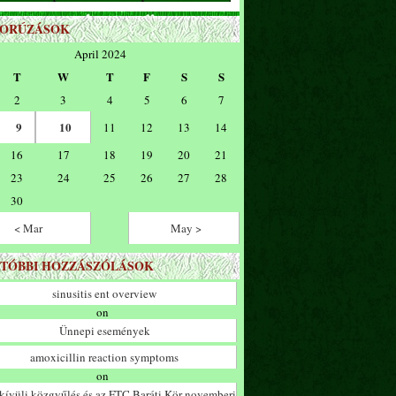
ZORÚZÁSOK
April 2024
T
W
T
F
S
S
2
3
4
5
6
7
9
10
11
12
13
14
16
17
18
19
20
21
23
24
25
26
27
28
30
< Mar
May >
TÓBBI HOZZÁSZÓLÁSOK
sinusitis ent overview
on
Ünnepi események
amoxicillin reaction symptoms
on
ívüli közgyűlés és az FTC Baráti Kör novemberi