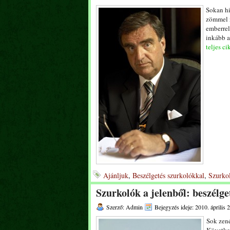
Sokan hi
zömmel n
emberrel
inkább a
teljes ci
Ajánljuk
,
Beszélgetés szurkolókkal
,
Szurkol
Szurkolók a jelenből: beszélge
Szerző: Admin
Bejegyzés ideje: 2010. április 2
Sok zené