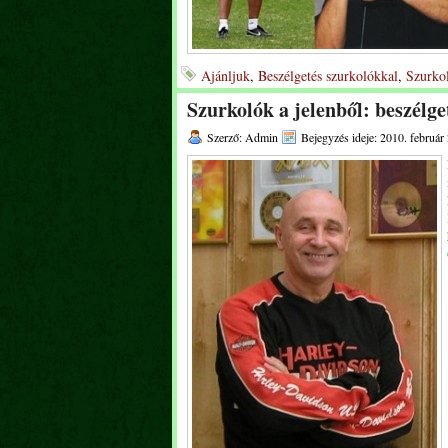
Ajánljuk
,
Beszélgetés szurkolókkal
,
Szurkol
Szurkolók a jelenből: beszélge
Szerző: Admin
Bejegyzés ideje: 2010. február 