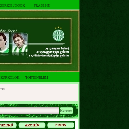
SZERZŐI JOGOK
FRADI.HU
SZURKOLÓK
TÖRTÉNELEM