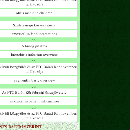
találkozója
otitis media in children
on
Születésnapi koszorúzások
amoxicillin food interactions
on
A hűség jutalma
bronchitis infection overview
on
ívüli közgyűlés és az FTC Baráti Kör novemberi
találkozója
augmentin basic overview
on
Az FTC Baráti Kör februári összejövetele
amoxicillin patient information
on
ívüli közgyűlés és az FTC Baráti Kör novemberi
találkozója
SÉS DÁTUM SZERINT