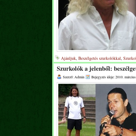
Ajánljuk
,
Beszélgetés szurkolókkal
,
Szurkol
Szurkolók a jelenből: beszélg
Szerző: Admin
Bejegyzés ideje: 2010. március