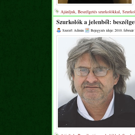
Ajánljuk
,
Beszélgetés szurkolókkal
,
Szurkol
Szurkolók a jelenből: beszélg
Szerző: Admin
Bejegyzés ideje: 2010. február 