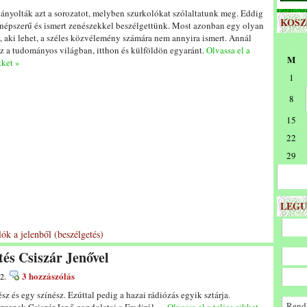
ányolták azt a sorozatot, melyben szurkolókat szólaltatunk meg. Eddig
KOS
épszerű és ismert zenészekkel beszélgettünk. Most azonban egy olyan
, aki lehet, a széles közvélemény számára nem annyira ismert. Annál
z a tudományos világban, itthon és külföldön egyaránt.
Olvassa el a
M
kket »
1
8
15
22
29
LEGU
ók a jelenből (beszélgetés)
tés Csiszár Jenővel
3 hozzászólás
2.
sz és egy színész. Ezúttal pedig a hazai rádiózás egyik sztárja.
Rendk