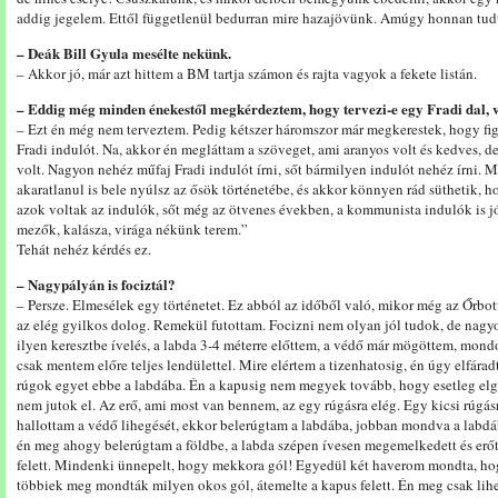
addig jegelem. Ettől függetlenül bedurran mire hazajövünk. Amúgy honnan tud
– Deák Bill Gyula mesélte nekünk.
– Akkor jó, már azt hittem a BM tartja számon és rajta vagyok a fekete listán.
– Eddig még minden énekestől megkérdeztem, hogy tervezi-e egy Fradi dal, 
– Ezt én még nem terveztem. Pedig kétszer háromszor már megkerestek, hogy fig
Fradi indulót. Na, akkor én megláttam a szöveget, ami aranyos volt és kedves, 
volt. Nagyon nehéz műfaj Fradi indulót írni, sőt bármilyen indulót nehéz írni. M
akaratlanul is bele nyúlsz az ősök történetébe, és akkor könnyen rád süthetik, h
azok voltak az indulók, sőt még az ötvenes években, a kommunista indulók is jó
mezők, kalásza, virága nékünk terem.”
Tehát nehéz kérdés ez.
– Nagypályán is fociztál?
– Persze. Elmesélek egy történetet. Ez abból az időből való, mikor még az Őrbo
az elég gyilkos dolog. Remekül futottam. Focizni nem olyan jól tudok, de nagyo
ilyen keresztbe ívelés, a labda 3-4 méterre előttem, a védő már mögöttem, mondo
csak mentem előre teljes lendülettel. Mire elértem a tizenhatosig, én úgy elfára
rúgok egyet ebbe a labdába. Én a kapusig nem megyek tovább, hogy esetleg elgu
nem jutok el. Az erő, ami most van bennem, az egy rúgásra elég. Egy kicsi rúg
hallottam a védő lihegését, ekkor belerúgtam a labdába, jobban mondva a labdába
én meg ahogy belerúgtam a földbe, a labda szépen ívesen megemelkedett és erőt
felett. Mindenki ünnepelt, hogy mekkora gól! Egyedül két haverom mondta, hog
többiek meg mondták milyen okos gól, átemelte a kapus felett. Én meg csak lih