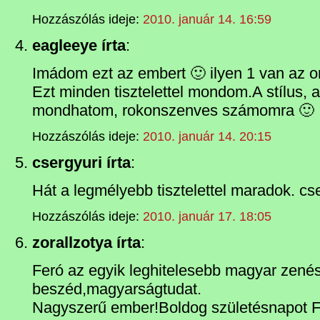
Hozzászólás ideje:
2010. január 14. 16:59
eagleeye írta
:
Imádom ezt az embert 🙂 ilyen 1 van az 
Ezt minden tisztelettel mondom.A stílus, a
mondhatom, rokonszenves számomra 🙂
Hozzászólás ideje:
2010. január 14. 20:15
csergyuri írta
:
Hát a legmélyebb tisztelettel maradok. cs
Hozzászólás ideje:
2010. január 17. 18:05
zorallzotya írta
:
Feró az egyik leghitelesebb magyar zené
beszéd,magyarságtudat.
Nagyszerű ember!Boldog születésnapot F