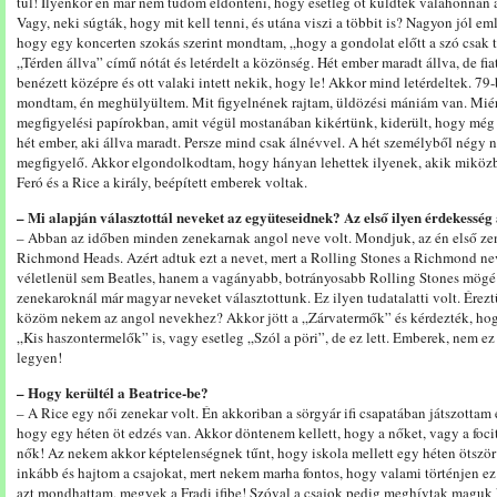
túl! Ilyenkor én már nem tudom eldönteni, hogy esetleg őt küldték valahonnan
Vagy, neki súgták, hogy mit kell tenni, és utána viszi a többit is? Nagyon jól 
hogy egy koncerten szokás szerint mondtam, „hogy a gondolat előtt a szó csak t
„Térden állva” című nótát és letérdelt a közönség. Hét ember maradt állva, de fi
benézett középre és ott valaki intett nekik, hogy le! Akkor mind letérdeltek. 79-
mondtam, én meghülyültem. Mit figyelnének rajtam, üldözési mániám van. Miért
megfigyelési papírokban, amit végül mostanában kikértünk, kiderült, hogy még e
hét ember, aki állva maradt. Persze mind csak álnévvel. A hét személyből négy
megfigyelő. Akkor elgondolkodtam, hogy hányan lehettek ilyenek, akik miköz
Feró és a Rice a király, beépített emberek voltak.
– Mi alapján választottál neveket az együteseidnek? Az első ilyen érdekesség
– Abban az időben minden zenekarnak angol neve volt. Mondjuk, az én első zen
Richmond Heads. Azért adtuk ezt a nevet, mert a Rolling Stones a Richmond ne
véletlenül sem Beatles, hanem a vagányabb, botrányosabb Rolling Stones mögé 
zenekaroknál már magyar neveket választottunk. Ez ilyen tudatalatti volt. Ére
közöm nekem az angol nevekhez? Akkor jött a „Zárvatermők” és kérdezték, ho
„Kis haszontermelők” is, vagy esetleg „Szól a pöri”, de ez lett. Emberek, nem 
legyen!
– Hogy kerültél a Beatrice-be?
– A Rice egy női zenekar volt. Én akkoriban a sörgyár ifi csapatában játszottam 
hogy egy héten öt edzés van. Akkor döntenem kellett, hogy a nőket, vagy a foci
nők! Az nekem akkor képtelenségnek tűnt, hogy iskola mellett egy héten ötsz
inkább és hajtom a csajokat, mert nekem marha fontos, hogy valami történjen e
azt mondhattam, megyek a Fradi ifibe! Szóval a csajok pedig meghívtak maguk 