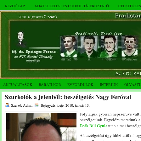
KEZDŐLAP
ADATKEZELÉSI ÉS COOKIE TÁJÉKOZTATÓ
CÉLKITŰZÉ
2026. augusztus
7.
péntek
AKTUALITÁSOK
BARÁTI KÖR
ÉVFORDULÓK
INTERJÚK
OLVAST
Szurkolók a jelenből: beszélgetés Nagy Feróval
Szerző: Admin
Bejegyzés ideje: 2010. január 13.
Folytatjuk gyorsan népszerűvé vált
beszélgetünk. Egyelőre maradunk a
Deák Bill Gyula
után a mai beszélg
A beszélgetést úgy időzítettük, hog