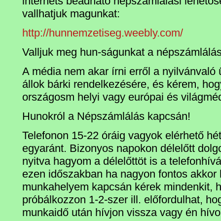
internets beadható népszámlálási lehetős
vallhatjuk magunkat:
http://hunnemzetiseg.weebly.com/
Valljuk meg hun-ságunkat a népszámlálá
A média nem akar írni erről a nyilvánvaló 
állok bárki rendelkezésére, és kérem, ho
országosm helyi vagy európai és világméd
Hunokról a Népszámlálás kapcsán!
Telefonon 15-22 óráig vagyok elérhető h
egyaránt. Bizonyos napokon délelőtt dol
nyitva hagyom a délelőttöt is a telefonhí
ezen időszakban ha nagyon fontos akkor 
munkahelyem kapcsán kérek mindenkit, h
próbálkozzon 1-2-szer ill. előfordulhat, 
munkaidő után hívjon vissza vagy én hívo