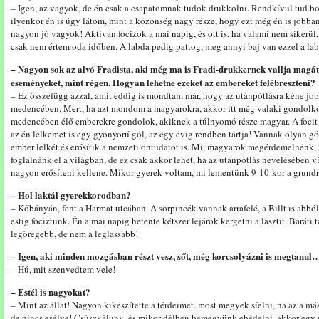
– Igen, az vagyok, de én csak a csapatomnak tudok drukkolni. Rendkívül tud bo
ilyenkor én is úgy látom, mint a közönség nagy része, hogy ezt még én is jobba
nagyon jó vagyok! Aktívan focizok a mai napig, és ott is, ha valami nem sikerü
csak nem értem oda időben. A labda pedig pattog, meg annyi baj van ezzel a l
– Nagyon sok az alvó Fradista, aki még ma is Fradi-drukkernek vallja magát
eseményeket, mint régen. Hogyan lehetne ezeket az embereket felébreszteni?
– Ez összefügg azzal, amit eddig is mondtam már, hogy az utánpótlásra kéne jo
medencében. Mert, ha azt mondom a magyarokra, akkor itt még valaki gondolkod
medencében élő emberekre gondolok, akiknek a túlnyomó része magyar. A focit 
az én lelkemet is egy gyönyörű gól, az egy évig rendben tartja! Vannak olyan g
ember lelkét és erősítik a nemzeti öntudatot is. Mi, magyarok megérdemelnénk, 
foglalnánk el a világban, de ez csak akkor lehet, ha az utánpótlás nevelésében 
nagyon erősíteni kellene. Mikor gyerek voltam, mi lementünk 9-10-kor a grundra 
– Hol laktál gyerekkorodban?
– Kőbányán, fent a Harmat utcában. A sörpincék vannak arrafelé, a Billt is abbó
estig fociztunk. Én a mai napig hetente kétszer lejárok kergetni a lasztit. Baráti
legöregebb, de nem a leglassabb!
– Igen, aki minden mozgásban részt vesz, sőt, még korcsolyázni is megtanul
– Hú, mit szenvedtem vele!
– Estél is nagyokat?
– Mint az állat! Nagyon kikészítette a térdeimet. most megyek síelni, na az a m
de nincs esélye! Csúszkálunk, és mikor délben bemegyünk ebédelni, akkor egy