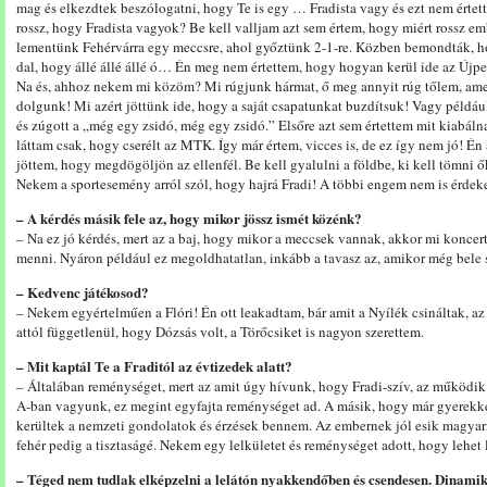
mag és elkezdtek beszólogatni, hogy Te is egy … Fradista vagy és ezt nem értet
rossz, hogy Fradista vagyok? Be kell valljam azt sem értem, hogy miért rossz em
lementünk Fehérvárra egy meccsre, ahol győztünk 2-1-re. Közben bemondták, ho
dal, hogy állé állé állé ó… Én meg nem értettem, hogy hogyan kerül ide az Újpest
Na és, ahhoz nekem mi közöm? Mi rúgjunk hármat, ő meg annyit rúg tőlem, ame
dolgunk! Mi azért jöttünk ide, hogy a saját csapatunkat buzdítsuk! Vagy péld
és zúgott a „még egy zsidó, még egy zsidó.” Elsőre azt sem értettem mit kiabál
láttam csak, hogy cserélt az MTK. Így már értem, vicces is, de ez így nem jó! Én 
jöttem, hogy megdögöljön az ellenfél. Be kell gyalulni a földbe, ki kell tömni
Nekem a sportesemény arról szól, hogy hajrá Fradi! A többi engem nem is érdeke
– A kérdés másik fele az, hogy mikor jössz ismét közénk?
– Na ez jó kérdés, mert az a baj, hogy mikor a meccsek vannak, akkor mi konce
menni. Nyáron például ez megoldhatatlan, inkább a tavasz az, amikor még bele 
– Kedvenc játékosod?
– Nekem egyértelműen a Flóri! Én ott leakadtam, bár amit a Nyílék csináltak, a
attól függetlenül, hogy Dózsás volt, a Törőcsiket is nagyon szerettem.
– Mit kaptál Te a Fraditól az évtizedek alatt?
– Általában reménységet, mert az amit úgy hívunk, hogy Fradi-szív, az működik
A-ban vagyunk, ez megint egyfajta reménységet ad. A másik, hogy már gyerekké
kerültek a nemzeti gondolatok és érzések bennem. Az embernek jól esik magyarn
fehér pedig a tisztaságé. Nekem egy lelkületet és reménységet adott, hogy lehet 
– Téged nem tudlak elképzelni a lelátón nyakkendőben és csendesen. Dinami