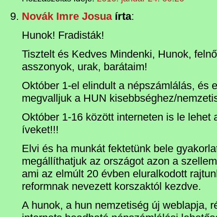
Novák Imre Josua
írta
:
Hunok! Fradisták!
Tisztelt és Kedves Mindenki, Hunok, felnő
asszonyok, urak, barátaim!
Október 1-el elindult a népszámlálás, és el
megvalljuk a HUN kisebbséghez/nemzetis
Október 1-16 között interneten is le lehet
íveket!!!
Elvi és ha munkát fektetünk bele gyakorlat
megállíthatjuk az országot azon a szellem
ami az elmúlt 20 évben eluralkodott rajtu
reformnak nevezett korszaktól kezdve.
A hunok, a hun nemzetiség új weblapja, ré