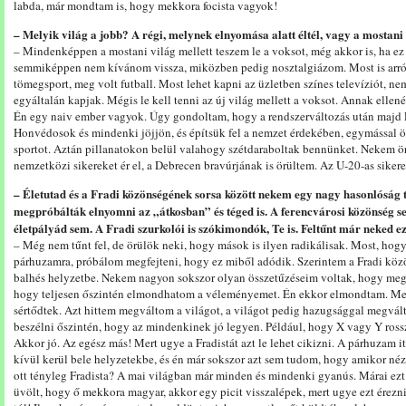
labda, már mondtam is, hogy mekkora focista vagyok!
– Melyik világ a jobb? A régi, melynek elnyomása alatt éltél, vagy a mostan
– Mindenképpen a mostani világ mellett teszem le a voksot, még akkor is, ha ez 
semmiképpen nem kívánom vissza, miközben pedig nosztalgiázom. Most is arról
tömegsport, meg volt futball. Most lehet kapni az üzletben színes televíziót, ne
egyáltalán kapjak. Mégis le kell tenni az új világ mellett a voksot. Annak ell
Én egy naiv ember vagyok. Úgy gondoltam, hogy a rendszerváltozás után majd
Honvédosok és mindenki jöjjön, és építsük fel a nemzet érdekében, egymással ö
sportot. Aztán pillanatokon belül valahogy szétdaraboltak bennünket. Nekem ö
nemzetközi sikereket ér el, a Debrecen bravúrjának is örültem. Az U-20-as sikerek
– Életutad és a Fradi közönségének sorsa között nekem egy nagy hasonlóság tű
megpróbálták elnyomni az „átkosban” és téged is. A ferencvárosi közönség se
életpályád sem. A Fradi szurkolói is szókimondók, Te is. Feltűnt már neked 
– Még nem tűnt fel, de örülök neki, hogy mások is ilyen radikálisak. Most, hogy
párhuzamra, próbálom megfejteni, hogy ez miből adódik. Szerintem a Fradi közö
balhés helyzetbe. Nekem nagyon sokszor olyan összetűzéseim voltak, hogy megk
hogy teljesen őszintén elmondhatom a véleményemet. Én ekkor elmondtam. Meg
sértődtek. Azt hittem megváltom a világot, a világot pedig hazugsággal megvá
beszélni őszintén, hogy az mindenkinek jó legyen. Például, hogy X vagy Y rossz 
Akkor jó. Az egész más! Mert ugye a Fradistát azt le lehet cikizni. A párhuzam it
kívül kerül bele helyzetekbe, és én már sokszor azt sem tudom, hogy amikor n
ott tényleg Fradista? A mai világban már minden és mindenki gyanús. Márai ez
üvölt, hogy ő mekkora magyar, akkor egy picit visszalépek, mert ugye ezt érezn