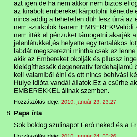
azt igen,de ha nem akkor nem biztos elfog
az kirabolt embereket kárpotolni kéne,de 
nincs addig a tehetetlen düh lesz úrrá az 
nem szurkolok hanem EMBEREK!Valódi 
nem itták el pénzüket támogatni akarják a
jelenlétükkel,és helyette egy tartalékos l
labdát megszerezni mintha csak ez lenne 
akik az Embereket okolják és pllussz inge
kielégíthessék degeneratív ferdehajlamú 
kell valamiből élni,és ott nincs behívási 
Hülye idióta vandál állatok.Ez a csürhe a
EMBEREKKEL állnak szemben.
Hozzászólás ideje:
2010. január 23. 23:27
Papa írta
:
Sok boldog szülinapot Feró neked és a Fr
Hozzászólás ideje:
2010. január 24. 00:26