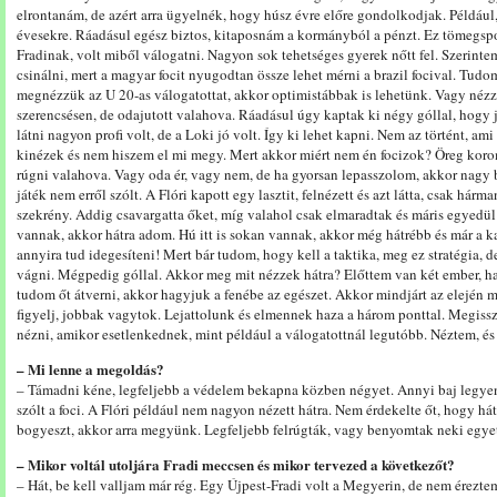
elrontanám, de azért arra ügyelnék, hogy húsz évre előre gondolkodjak. Például
évesekre. Ráadásul egész biztos, kitaposnám a kormányból a pénzt. Ez tömegsp
Fradinak, volt miből válogatni. Nagyon sok tehetséges gyerek nőtt fel. Szerint
csinálni, mert a magyar focit nyugodtan össze lehet mérni a brazil focival. Tudo
megnézzük az U 20-as válogatottat, akkor optimistábbak is lehetünk. Vagy néz
szerencsésen, de odajutott valahova. Ráadásul úgy kaptak ki négy góllal, hogy jól
látni nagyon profi volt, de a Loki jó volt. Így ki lehet kapni. Nem az történt, a
kinézek és nem hiszem el mi megy. Mert akkor miért nem én focizok? Öreg korom
rúgni valahova. Vagy oda ér, vagy nem, de ha gyorsan lepasszolom, akkor nagy 
játék nem erről szólt. A Flóri kapott egy lasztit, felnézett és azt látta, csak há
szekrény. Addig csavargatta őket, míg valahol csak elmaradtak és máris egyedül
vannak, akkor hátra adom. Hú itt is sokan vannak, akkor még hátrébb és már a k
annyira tud idegesíteni! Mert bár tudom, hogy kell a taktika, meg ez stratégia, d
vágni. Mégpedig góllal. Akkor meg mit nézzek hátra? Előttem van két ember, h
tudom őt átverni, akkor hagyjuk a fenébe az egészet. Akkor mindjárt az elejé
figyelj, jobbak vagytok. Lejattolunk és elmennek haza a három ponttal. Megisszu
nézni, amikor esetlenkednek, mint például a válogatottnál legutóbb. Néztem, és
– Mi lenne a megoldás?
– Támadni kéne, legfeljebb a védelem bekapna közben négyet. Annyi baj legyen,
szólt a foci. A Flóri például nem nagyon nézett hátra. Nem érdekelte őt, hogy hát
bogyeszt, akkor arra megyünk. Legfeljebb felrúgták, vagy benyomtak neki egyet,
– Mikor voltál utoljára Fradi meccsen és mikor tervezed a következőt?
– Hát, be kell valljam már rég. Egy Újpest-Fradi volt a Megyerin, de nem érezte