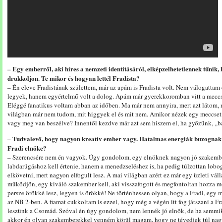
– Egy emberről, aki híres a nemzeti identitásáról, elképzelhetetlennek tűnik
drukkoljon. Te mikor és hogyan lettél Fradista?
– Én eleve Fradistának születtem, már az apám is Fradista volt. Nem válogatta
legyek, hanem egyértelmű volt a dolog. Apám már gyerekkoromban vitt a meccse
Eléggé fanatikus voltam abban az időben. Ma már nem annyira, mert azt látom,
világban már nem tudom, mit higgyek el és mit nem. Amikor nézek egy meccse
vagy meg van beszélve? Innentől kezdve már azt sem hiszem el, ha győzünk, „b
– Tudvalevő, hogy nagyon kreatív ember vagy. Hatalmas energiák buzognak b
Fradi elnöke?
– Szerencsére nem én vagyok. Úgy gondolom, egy elnöknek nagyon jó szakembe
labdarúgáshoz kell értenie, hanem a menedzseléshez is, ha pedig túlzottan lobog
elkövetni, mert nagyon elfogult lesz. A mai világban azért ez már egy üzleti vál
működjön, egy kiváló szakember kell, aki visszafogott és megfontoltan hozza me
persze örökké lesz, legyen is örökké! Ne történhessen olyan, hogy a Fradi, egy m
az NB 2-ben. A fiamat cukkoltam is ezzel, hogy még a végén itt fog játszani a F
leszünk a Csomád. Szóval én úgy gondolom, nem lennék jó elnök, de ha semmi
akkor én olyan szakemberekkel venném körül magam, hogy ne tévedjek túl nagyo