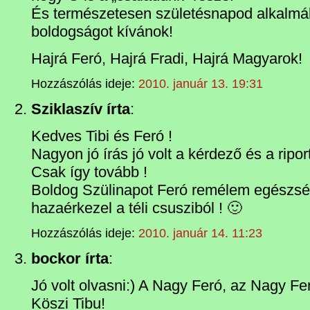
És természetesen születésnapod alkalmá
boldogságot kívánok!
Hajrá Feró, Hajrá Fradi, Hajrá Magyarok!
Hozzászólás ideje:
2010. január 13. 19:31
Sziklaszív írta
:
Kedves Tibi és Feró !
Nagyon jó írás jó volt a kérdező és a riport
Csak így tovább !
Boldog Szülinapot Feró remélem egészsé
hazaérkezel a téli csusziból ! 🙂
Hozzászólás ideje:
2010. január 14. 11:23
bockor írta
:
Jó volt olvasni:) A Nagy Feró, az Nagy Fe
Köszi Tibu!