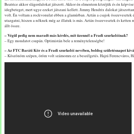
Beatrice akkor slágerdalokat játszott. Akkor én elmentem közéjük és én képvise
idegbeteget, mert ugye ezeket játszani kellett. Jimmy Hendrix dalokat játszott
volt. Én voltam a rockvonulat ebben a glamúrban. Aztán a csajok összevesztek 
utazgatni, hiszen a nőknek még az illatuk is más. Aztán összevesztek és ketten 
állt össze.
– Végül pedig nem maradt más kérdés, mit üzennél a Fradi szurkolóinak?
– Egy mondatot csupán. Optimistán bele a reménytelenségbe!
– Az FTC Baráti Kör és a Fradi szurkolói nevében, boldog születésnapot kív
– Köszönöm szépen, öröm volt számomra ez a beszélgetés. Hajrá Ferencváros, Ha