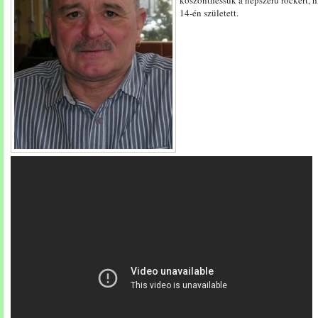
köszönthessük a népszerű rockert, h
14-én született.