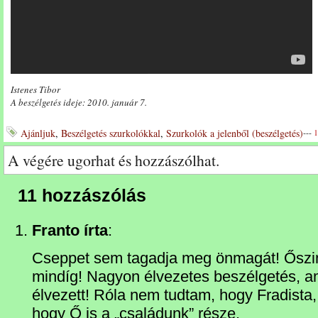
Istenes Tibor
A beszélgetés ideje: 2010. január 7.
Ajánljuk
,
Beszélgetés szurkolókkal
,
Szurkolók a jelenből (beszélgetés)
---
1
A végére ugorhat és hozzászólhat.
11 hozzászólás
Franto írta
:
Cseppet sem tagadja meg önmagát! Őszin
mindíg! Nagyon élvezetes beszélgetés, am
élvezett! Róla nem tudtam, hogy Fradista
hogy Ő is a „családunk” része.