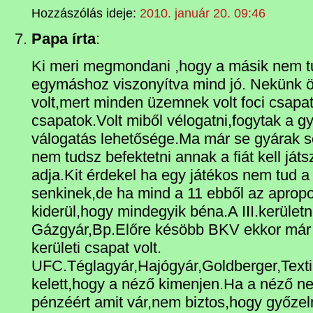
Hozzászólás ideje:
2010. január 20. 09:46
Papa írta
:
Ki meri megmondani ,hogy a másik nem tu
egymáshoz viszonyítva mind jó. Nekünk 
volt,mert minden üzemnek volt foci csapat
csapatok.Volt miből vélogatni,fogytak a gy
válogatás lehetősége.Ma már se gyárak s
nem tudsz befektetni annak a fiát kell ját
adja.Kit érdekel ha egy játékos nem tud a 
senkinek,de ha mind a 11 ebből az apropo
kiderül,hogy mindegyik béna.A III.kerület
Gázgyár,Bp.Előre késöbb BKV ekkor már
kerületi csapat volt.
UFC.Téglagyár,Hajógyár,Goldberger,Textil
kelett,hogy a néző kimenjen.Ha a néző n
pénzéért amit vár,nem biztos,hogy győzel