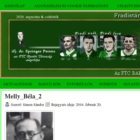
KEZDŐLAP
ADATKEZELÉSI ÉS COOKIE TÁJÉKOZTATÓ
CÉLKITŰZÉ
2026. augusztus
6.
csütörtök
AKTUALITÁSOK
BARÁTI KÖR
ÉVFORDULÓK
INTERJÚK
OLVAST
Melly_Béla_2
Szerző: Simon Sándor
Bejegyzés ideje: 2016. február 20.