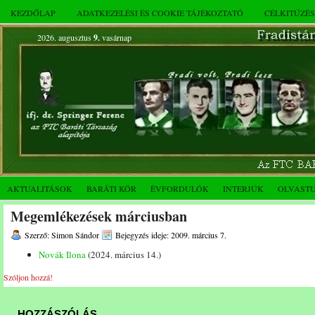
KEZDŐLAP
ADATKEZELÉSI ÉS COOKIE TÁJÉKOZTATÓ
CÉLKITŰZÉ
2026. augusztus
9.
vasárnap
AKTUALITÁSOK
BARÁTI KÖR
ÉVFORDULÓK
INTERJÚK
OLVAST
Megemlékezések márciusban
Szerző: Simon Sándor
Bejegyzés ideje: 2009. március 7.
Novák Ilona
(2024. március 14.)
Szóljon hozzá!
HOZZÁSZÓLÁS