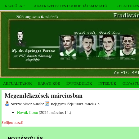
KEZDŐLAP
ADATKEZELÉSI ÉS COOKIE TÁJÉKOZTATÓ
CÉLKITŰZÉ
2026. augusztus
6.
csütörtök
AKTUALITÁSOK
BARÁTI KÖR
ÉVFORDULÓK
INTERJÚK
OLVAST
Megemlékezések márciusban
Szerző: Simon Sándor
Bejegyzés ideje: 2009. március 7.
Novák Ilona
(2024. március 14.)
Szóljon hozzá!
HOZZÁSZÓLÁS