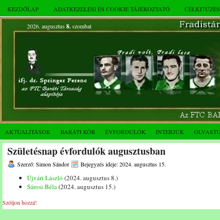
KEZDŐLAP
ADATKEZELÉSI ÉS COOKIE TÁJÉKOZTATÓ
CÉLKITŰZÉ
2026. augusztus
8.
szombat
AKTUALITÁSOK
BARÁTI KÖR
ÉVFORDULÓK
INTERJÚK
OLVAST
Születésnap évfordulók augusztusban
Szerző: Simon Sándor
Bejegyzés ideje: 2024. augusztus 15.
Újvári László
(2024. augusztus 8.)
Sárosi Béla
(2024. augusztus 15.)
Szóljon hozzá!