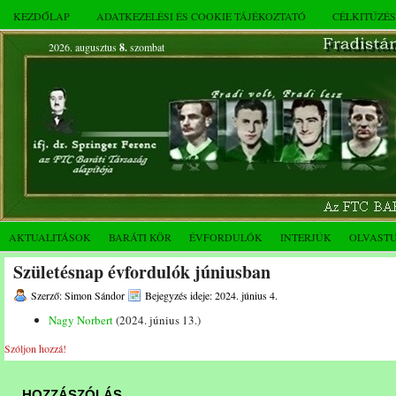
KEZDŐLAP
ADATKEZELÉSI ÉS COOKIE TÁJÉKOZTATÓ
CÉLKITŰZÉ
2026. augusztus
8.
szombat
AKTUALITÁSOK
BARÁTI KÖR
ÉVFORDULÓK
INTERJÚK
OLVAST
Születésnap évfordulók júniusban
Szerző: Simon Sándor
Bejegyzés ideje: 2024. június 4.
Nagy Norbert
(2024. június 13.)
Szóljon hozzá!
HOZZÁSZÓLÁS