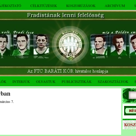
TÁJÉKOZTATÓ
CÉLKITŰZÉSEK
KOSZORÚZÁSOK
ARCHÍVUM
LÓK
INTERJÚK
OLVASTUK
PUBLICISZTIKÁK
SZAKOSZTÁLYOK
rban
március 7.
KOS