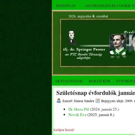
KEZDŐLAP
ADATKEZELÉSI ÉS COOKIE 
2026. augusztus
8.
szombat
AKTUALITÁSOK
BARÁTI KÖR
ÉVFORDU
Születésnap évfordulók januá
Szerző: Simon Sándor
Bejegyzés ideje: 2009. 
Dr. Orosz Pál
(2024. január 25.)
Novák Éva
(2025. január 8.)
Szóljon hozzá!