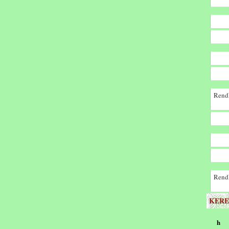
Rendk
Rendk
KERE
h