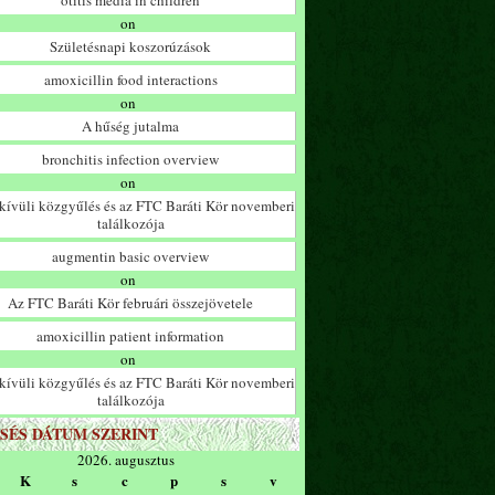
otitis media in children
on
Születésnapi koszorúzások
amoxicillin food interactions
on
A hűség jutalma
bronchitis infection overview
on
ívüli közgyűlés és az FTC Baráti Kör novemberi
találkozója
augmentin basic overview
on
Az FTC Baráti Kör februári összejövetele
amoxicillin patient information
on
ívüli közgyűlés és az FTC Baráti Kör novemberi
találkozója
SÉS DÁTUM SZERINT
2026. augusztus
K
s
c
p
s
v