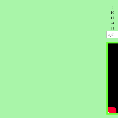
3
10
17
24
31
« júl