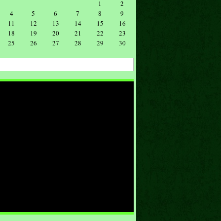
1
2
4
5
6
7
8
9
11
12
13
14
15
16
18
19
20
21
22
23
25
26
27
28
29
30