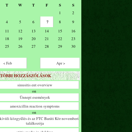
T
W
T
F
S
S
1
2
7
4
5
6
8
9
11
12
13
14
15
16
18
19
20
21
22
23
25
26
27
28
29
30
< Feb
Apr >
TÓBBI HOZZÁSZÓLÁSOK
sinusitis ent overview
on
Ünnepi események
amoxicillin reaction symptoms
on
ívüli közgyűlés és az FTC Baráti Kör novemberi
találkozója