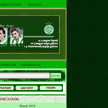
SZERZŐI JOGOK
FRADI.HU
SZURKOLÓK
TÖRTÉNELEM
ZORÚZÁSOK
March 2025