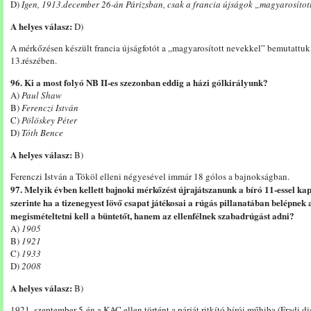
D)
Igen, 1913.december 26-án Párizsban, csak a francia újságok „magyarosítot
A helyes válasz:
D)
A mérkőzésen készült francia újságfotót a „magyarosított nevekkel” bemutattuk 
13.részében.
96. Ki a most folyó NB II-es szezonban eddig a házi gólkirályunk?
A)
Paul Shaw
B)
Ferenczi István
C)
Pölöskey Péter
D)
Tóth Bence
A helyes válasz:
B)
Ferenczi István a Tököl elleni négyesével immár 18 gólos a bajnokságban.
97. Melyik évben kellett bajnoki mérkőzést újrajátszanunk a bíró 11-essel kap
szerinte ha a tizenegyest lövő csapat játékosai a rúgás pillanatában belépnek 
megismételtetni kell a büntetőt, hanem az ellenfélnek szabadrúgást adni?
A)
1905
B)
1921
C)
1933
D)
2008
A helyes válasz:
B)
1921. szeptember 5-én a KAC ellen történt a párját ritkító bírói műhiba (Fradi di