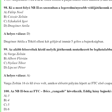
98. Ki a most folyó NB II-es szezonban a legeredményesebb védőjátékosunk 
A)
Fülöp Noel
B)
Csiszár Zoltán
C)
Szkukalek Igor
D)
Dragóner Attila
A helyes válasz:
D)
Dragóner Attila a Tököl elleni két góljával immár 5 gólos a bajnokságban.
99. Az alább felsoroltak közül melyik játékosunk mutatkozott be legfiatalab
A)
Varga Zoltán
B)
Albert Flórián
C)
Nyilasi Tibor
D)
Lipcsei Péter
A helyes válasz:
A)
Varga Zoltán 16 és fél éves volt, amikor először pályára lépett az FTC első csap
100. Az NB II-ben az FTC – Bőcs „rangadó” következik. Eddig hány bajnoki 
A)
3
B)
4
C)
5
D)
6