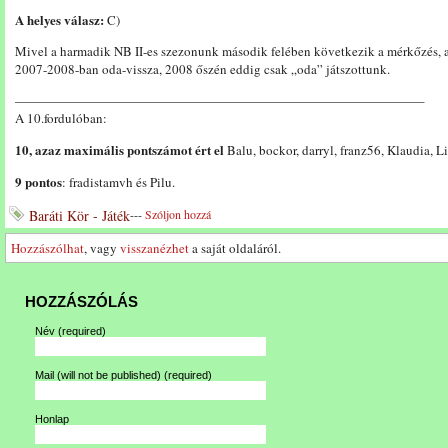
A helyes válasz:
C)
Mivel a harmadik NB II-es szezonunk második felében következik a mérkőzés, a
2007-2008-ban oda-vissza, 2008 őszén eddig csak „oda” játszottunk.
———————————————————————————————–
A 10.fordulóban:
10, azaz maximális pontszámot ért el
Balu, bockor, darryl, franz56, Klaudia, 
9 pontos
: fradistamvh és Pilu.
Baráti Kör - Játék
---
Szóljon hozzá
Hozzászólhat
, vagy
visszanézhet
a saját oldaláról.
HOZZÁSZÓLÁS
Név
(required)
Mail (will not be published)
(required)
Honlap