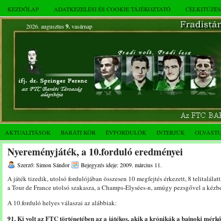
KEZDŐLAP
ADATKEZELÉSI ÉS COOKIE TÁJÉKOZTATÓ
CÉLKITŰZÉ
2026. augusztus
9.
vasárnap
AKTUALITÁSOK
BARÁTI KÖR
ÉVFORDULÓK
INTERJÚK
OLVAST
Nyereményjáték, a 10.forduló eredményei
Szerző: Simon Sándor
Bejegyzés ideje: 2009. március 11.
A játék tizedik, utolsó fordulójában összesen 10 megfejtés érkezett, 8 telitalálat
a Tour de France utolsó szakasza, a Champs-Elysées-n, amúgy pezsgővel a kéz
A 10.forduló helyes válaszai az alábbiak:
91. Ki volt az FTC történetében az a játékos, akik a krónikák a bajnoki mérkő