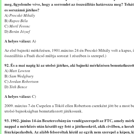
meg, figyelembe véve, hogy a sorrendet az összeállítás határozza meg? Tehát, 
es sorszámú játékos?
A)
Procskó Mihály
B)
Rapos Béla
C)
Mertl Ferenc
D)
Berán József
A helyes válasz:
A)
Az első bajnoki mérkőzésen, 1901.március 24-én Procskó Mihály volt a kapus, így
összeállítás a Fradi dicső múltja sorozat 1.részében is szerepel.)
92. És a mai napig ki az utolsó játékos, aki bajnoki mérkőzésen bemutatkozo
A)
Matt Lowton
B)
Sam Wedgbury
C)
Jordan Robertson
D)
Tóth Bence
A helyes válasz:
C)
2009. március 7-én Csepelen a Tököl ellen Robertson csereként jött be a most b
utolsó bajnokságban bemutatkozott játékosunk.
93. 1902. június 14-án Besztercebányán vendégszerepelt az FTC, amely mérkő
nappal a mérkőzés után készült egy fotó a játékosokról, akik civilben, a korab
fényképezkedtek. Az alább felsoroltak közül az egyik nem szerepel a képen, 