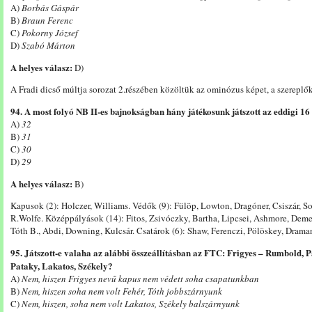
A)
Borbás Gáspár
B)
Braun Ferenc
C)
Pokorny József
D)
Szabó Márton
A helyes válasz:
D)
A Fradi dicső múltja sorozat 2.részében közöltük az ominózus képet, a szereplő
94. A most folyó NB II-es bajnokságban hány játékosunk játszott az eddigi 1
A)
32
B)
31
C)
30
D)
29
A helyes válasz:
B)
Kapusok (2): Holczer, Williams. Védők (9): Fülöp, Lowton, Dragóner, Csiszár, S
R.Wolfe. Középpályások (14): Fitos, Zsivóczky, Bartha, Lipcsei, Ashmore, Dem
Tóth B., Abdi, Downing, Kulcsár. Csatárok (6): Shaw, Ferenczi, Pölöskey, Drama
95. Játszott-e valaha az alábbi összeállításban az FTC: Frigyes – Rumbold, Pa
Pataky, Lakatos, Székely?
A)
Nem, hiszen Frigyes nevű kapus nem védett soha csapatunkban
B)
Nem, hiszen soha nem volt Fehér, Tóth jobbszárnyunk
C)
Nem, hiszen, soha nem volt Lakatos, Székely balszárnyunk