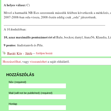
A helyes válasz:
C)
Mivel a harmadik NB II-es szezonunk második felében következik a mérkőzés, a
2007-2008-ban oda-vissza, 2008 őszén eddig csak „oda” játszottunk.
———————————————————————————————–
A 10.fordulóban:
10, azaz maximális pontszámot ért el
Balu, bockor, darryl, franz56, Klaudia, 
9 pontos
: fradistamvh és Pilu.
Baráti Kör - Játék
---
Szóljon hozzá
Hozzászólhat
, vagy
visszanézhet
a saját oldaláról.
HOZZÁSZÓLÁS
Név
(required)
Mail (will not be published)
(required)
Honlap