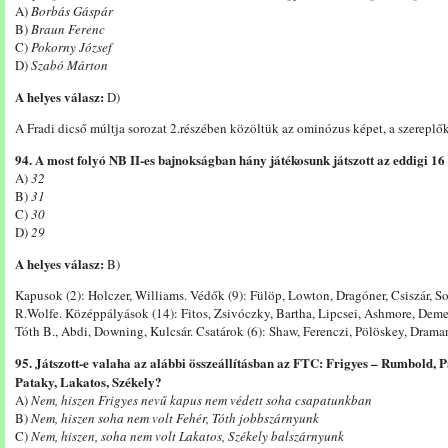
A)
Borbás Gáspár
B)
Braun Ferenc
C)
Pokorny József
D)
Szabó Márton
A helyes válasz:
D)
A Fradi dicső múltja sorozat 2.részében közöltük az ominózus képet, a szereplő
94. A most folyó NB II-es bajnokságban hány játékosunk játszott az eddigi 1
A)
32
B)
31
C)
30
D)
29
A helyes válasz:
B)
Kapusok (2): Holczer, Williams. Védők (9): Fülöp, Lowton, Dragóner, Csiszár, S
R.Wolfe. Középpályások (14): Fitos, Zsivóczky, Bartha, Lipcsei, Ashmore, Dem
Tóth B., Abdi, Downing, Kulcsár. Csatárok (6): Shaw, Ferenczi, Pölöskey, Drama
95. Játszott-e valaha az alábbi összeállításban az FTC: Frigyes – Rumbold, Pa
Pataky, Lakatos, Székely?
A)
Nem, hiszen Frigyes nevű kapus nem védett soha csapatunkban
B)
Nem, hiszen soha nem volt Fehér, Tóth jobbszárnyunk
C)
Nem, hiszen, soha nem volt Lakatos, Székely balszárnyunk