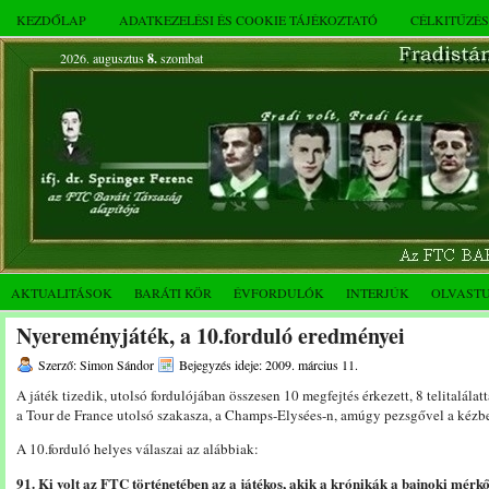
KEZDŐLAP
ADATKEZELÉSI ÉS COOKIE TÁJÉKOZTATÓ
CÉLKITŰZÉ
2026. augusztus
8.
szombat
AKTUALITÁSOK
BARÁTI KÖR
ÉVFORDULÓK
INTERJÚK
OLVAST
Nyereményjáték, a 10.forduló eredményei
Szerző: Simon Sándor
Bejegyzés ideje: 2009. március 11.
A játék tizedik, utolsó fordulójában összesen 10 megfejtés érkezett, 8 telitalálat
a Tour de France utolsó szakasza, a Champs-Elysées-n, amúgy pezsgővel a kéz
A 10.forduló helyes válaszai az alábbiak:
91. Ki volt az FTC történetében az a játékos, akik a krónikák a bajnoki mérkő