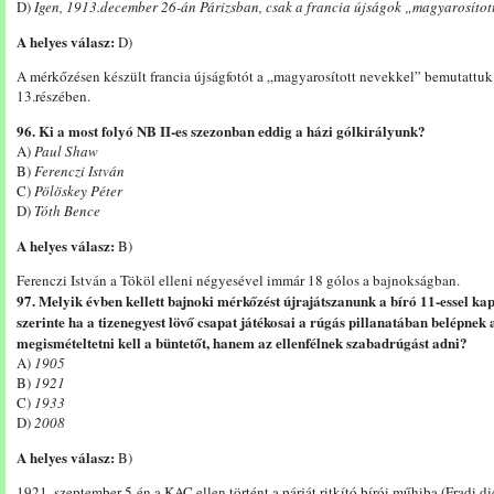
D)
Igen, 1913.december 26-án Párizsban, csak a francia újságok „magyarosítot
A helyes válasz:
D)
A mérkőzésen készült francia újságfotót a „magyarosított nevekkel” bemutattuk 
13.részében.
96. Ki a most folyó NB II-es szezonban eddig a házi gólkirályunk?
A)
Paul Shaw
B)
Ferenczi István
C)
Pölöskey Péter
D)
Tóth Bence
A helyes válasz:
B)
Ferenczi István a Tököl elleni négyesével immár 18 gólos a bajnokságban.
97. Melyik évben kellett bajnoki mérkőzést újrajátszanunk a bíró 11-essel kap
szerinte ha a tizenegyest lövő csapat játékosai a rúgás pillanatában belépnek 
megismételtetni kell a büntetőt, hanem az ellenfélnek szabadrúgást adni?
A)
1905
B)
1921
C)
1933
D)
2008
A helyes válasz:
B)
1921. szeptember 5-én a KAC ellen történt a párját ritkító bírói műhiba (Fradi di