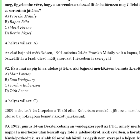
meg, figyelembe véve, hogy a sorrendet az összeállítás határozza meg? Tehát, 
es sorszámú játékos?
A)
Procskó Mihály
B)
Rapos Béla
C)
Mertl Ferenc
D)
Berán József
A helyes válasz:
A)
Az első bajnoki mérkőzésen, 1901.március 24-én Procskó Mihály volt a kapus, így
összeállítás a Fradi dicső múltja sorozat 1.részében is szerepel.)
92. És a mai napig ki az utolsó játékos, aki bajnoki mérkőzésen bemutatkozo
A)
Matt Lowton
B)
Sam Wedgbury
C)
Jordan Robertson
D)
Tóth Bence
A helyes válasz:
C)
2009. március 7-én Csepelen a Tököl ellen Robertson csereként jött be a most b
utolsó bajnokságban bemutatkozott játékosunk.
93. 1902. június 14-án Besztercebányán vendégszerepelt az FTC, amely mérkő
nappal a mérkőzés után készült egy fotó a játékosokról, akik civilben, a korab
fényképezkedtek. Az alább felsoroltak közül az egyik nem szerepel a képen, 