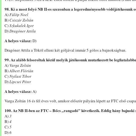
98. Ki a most folyó NB II-es szezonban a legeredményesebb védőjátékosunk 
A)
Fülöp Noel
B)
Csiszár Zoltán
C)
Szkukalek Igor
D)
Dragóner Attila
A helyes válasz:
D)
Dragóner Attila a Tököl elleni két góljával immár 5 gólos a bajnokságban.
99. Az alább felsoroltak közül melyik játékosunk mutatkozott be legfiatalab
A)
Varga Zoltán
B)
Albert Flórián
C)
Nyilasi Tibor
D)
Lipcsei Péter
A helyes válasz:
A)
Varga Zoltán 16 és fél éves volt, amikor először pályára lépett az FTC első csap
100. Az NB II-ben az FTC – Bőcs „rangadó” következik. Eddig hány bajnoki 
A)
3
B)
4
C)
5
D)
6